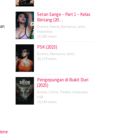
Setan Sange – Part 1 – Kelas
Bintang (20…
an
Drama
,
Horror
,
Romance
,
semi
,
Indonesia
23,583 views
PSK (2023)
Drama
,
Romance
,
semi
,
20,174 views
Pengepungan di Bukit Duri
(2025)
Action
,
Crime
,
Thriller
,
Indonesia
,
USA
19,142 views
lene