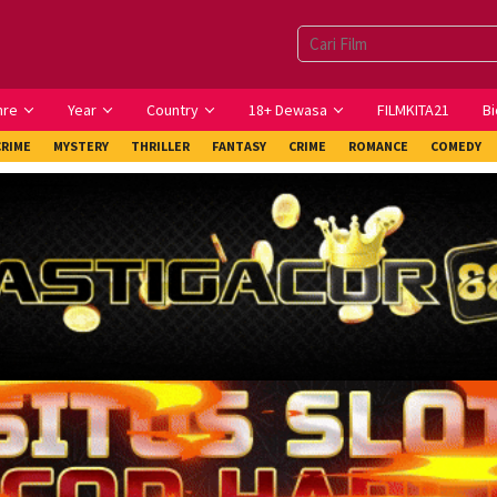
nre
Year
Country
18+ Dewasa
FILMKITA21
Bi
CRIME
MYSTERY
THRILLER
FANTASY
CRIME
ROMANCE
COMEDY