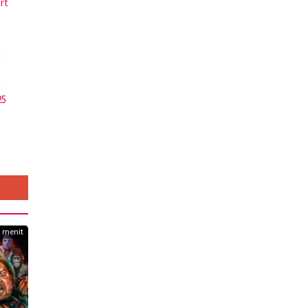
rt
g
s
25
3 menit