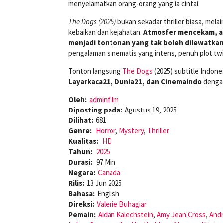
menyelamatkan orang-orang yang ia cintai.
The Dogs (2025)
bukan sekadar thriller biasa, mela
kebaikan dan kejahatan.
Atmosfer mencekam, ad
menjadi tontonan yang tak boleh dilewatkan
pengalaman sinematis yang intens, penuh plot twis
Tonton langsung
The Dogs
(2025) subtitle Indone
Layarkaca21, Dunia21, dan Cinemaindo
dengan
Oleh:
adminfilm
Diposting pada:
Agustus 19, 2025
Dilihat:
681
Genre:
Horror
,
Mystery
,
Thriller
Kualitas:
HD
Tahun:
2025
Durasi:
97 Min
Negara:
Canada
Rilis:
13 Jun 2025
Bahasa:
English
Direksi:
Valerie Buhagiar
Pemain:
Aidan Kalechstein
,
Amy Jean Cross
,
Andr