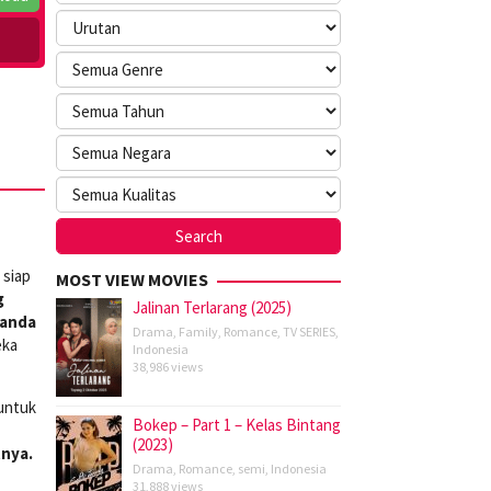
 siap
MOST VIEW MOVIES
g
Jalinan Terlarang (2025)
tanda
Drama
,
Family
,
Romance
,
TV SERIES
,
eka
Indonesia
38,986 views
 untuk
Bokep – Part 1 – Kelas Bintang
(2023)
tnya.
Drama
,
Romance
,
semi
,
Indonesia
31,888 views