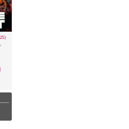
25)
r
s
h
,
rian
,
nez-
berger
,
r