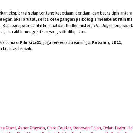
inkan eksplorasi gelap tentang kesetiaan, dendam, dan batas tipis antara
egan aksi brutal, serta ketegangan psikologis membuat film ini
.
Bagi para pecinta film kriminal dan thriller misteri,
The Dogs
menghadirk
t, dan akhir mengejutkan yang sulit dilupakan.
sia cuma di
Filmkita21
, juga tersedia streaming di
Rebahin, LK21,
 kualitas terbaik.
ea Grant
,
Asher Grayson
,
Clare Coulter
,
Donovan Colan
,
Dylan Taylor
,
He