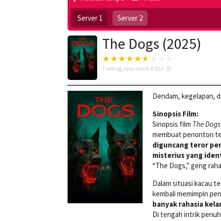
Server 1
Server 2
The Dogs (2025)
7
voting, rata-rata
6.0
dari 10
Dendam, kegelapan, d
Sinopsis Film:
Sinopsis film
The Dogs 
membuat penonton ter
diguncang teror pe
misterius yang ident
“The Dogs,” geng raha
Dalam situasi kacau t
kembali memimpin pen
banyak rahasia kel
Di tengah intrik penuh