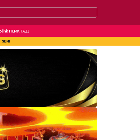
olink FILMKITA21
SEMI