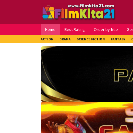
Loncat
ke
konten
Home
Best Rating
Order by title
Ge
ACTION
DRAMA
SCIENCE FICTION
FANTASY