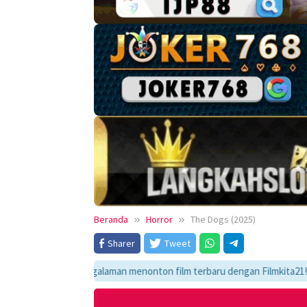
Beranda
Horror
The Dogs (2025)
Sharer
Tweet
ikmati pengalaman menonton film terbaru dengan Filmkita21! Temukan link