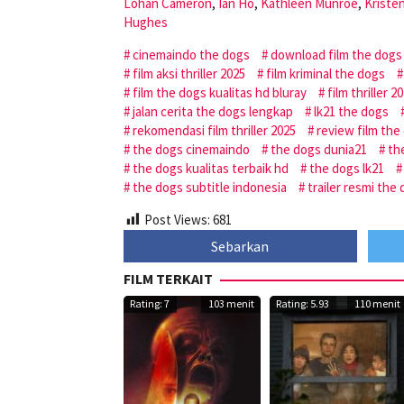
Lohan Cameron
,
Ian Ho
,
Kathleen Munroe
,
Kriste
Hughes
cinemaindo the dogs
download film the dogs
film aksi thriller 2025
film kriminal the dogs
film the dogs kualitas hd bluray
film thriller 
jalan cerita the dogs lengkap
lk21 the dogs
rekomendasi film thriller 2025
review film the
the dogs cinemaindo
the dogs dunia21
th
the dogs kualitas terbaik hd
the dogs lk21
the dogs subtitle indonesia
trailer resmi the
Post Views:
681
Sebarkan
FILM TERKAIT
Rating: 7
103 menit
Rating: 5.93
110 menit