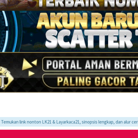
 nonton LK21 & Layarkaca21, sinopsis lengkap, dan alur cerita movie fa