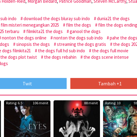
n Holden-Ried
,
Morgan Bedard
,
Patrice Goodman
,
Steven McCarthy
,
Stua
 sub indo
download the dogs bluray sub indo
dunia21 the dogs
film misteri menegangkan 2025
film the dogs
film the dogs endin
2025 terbaru
filmkita21 the dogs
ganool the dogs
nonton the dogs online
nonton the dogs sub indo
pahe the dog
 dogs
sinopsis the dogs
streaming the dogs gratis
the dogs 20
e dogs filmkita21
the dogs full hd sub indo
the dogs full movie
the dogs plot twist
the dogs rebahin
the dogs scene intense
 dogs
Twit
Tambah +1
Rating: 6.5
106 menit
88 menit
Rating: 10
9