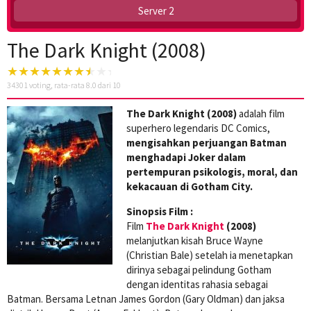
Server 2
The Dark Knight (2008)
34301
voting, rata-rata
8.0
dari 10
The Dark Knight (2008)
adalah film
superhero legendaris DC Comics,
mengisahkan perjuangan Batman
menghadapi Joker dalam
pertempuran psikologis, moral, dan
kekacauan di Gotham City.
Sinopsis Film :
Film
The Dark Knight
(2008)
melanjutkan kisah Bruce Wayne
(Christian Bale) setelah ia menetapkan
dirinya sebagai pelindung Gotham
dengan identitas rahasia sebagai
Batman. Bersama Letnan James Gordon (Gary Oldman) dan jaksa