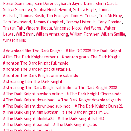
Ronan Summers
,
Sam Derence
,
Sarah Jayne Dunn
,
Shirin Caiola
,
Sofiya Smirnova
,
Sophia Hinshelwood
,
Sutara Gayle
,
Thomas
Gaitsch
,
Thomas Kosik
,
Tim Krueger
,
Tom McComas
,
Tom McElroy
,
Tom Townsend
,
Tommy Campbell
,
Tommy Lister Jr.
,
Tony Domino
,
Tristan Tait
,
Vincent Riotta
,
Vincenzo Nicoli
,
Wai Wong
,
Walter
Lewis
,
Will Zahrn
,
William Armstrong
,
William Fichtner
,
William Smillie
,
Winston Ellis
download film The Dark Knight
film DC 2008 The Dark Knight
film The Dark Knight terbaru
nonton gratis The Dark Knight
nonton The Dark Knight full movie
nonton The Dark Knight kualitas HD
nonton The Dark Knight online sub indo
streaming film The Dark Knight
streaming The Dark Knight sub indo
The Dark Knight 2008
The Dark Knight bioskop online
The Dark Knight Cinemaindo
The Dark Knight download
The Dark Knight download gratis
The Dark Knight download sub indo
The Dark Knight Dunia21
The Dark Knight film Batman
The Dark Knight film DC
The Dark Knight filmkita21
The Dark Knight full HD
The Dark Knight Ganool
The Dark Knight gratis
The Dark Knight Indonesia