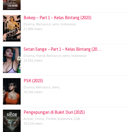
Bokep – Part 1 – Kelas Bintang (2023)
Drama
,
Romance
,
semi
,
Indonesia
31,846 views
Setan Sange – Part 1 – Kelas Bintang (20…
Drama
,
Horror
,
Romance
,
semi
,
Indonesia
23,551 views
PSK (2023)
Drama
,
Romance
,
semi
,
20,142 views
Pengepungan di Bukit Duri (2025)
Action
,
Crime
,
Thriller
,
Indonesia
,
USA
19,116 views