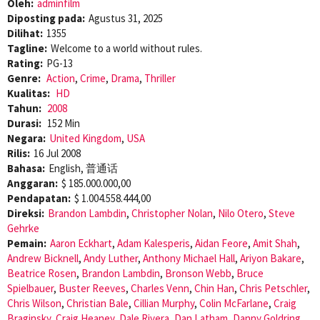
Oleh:
adminfilm
Diposting pada:
Agustus 31, 2025
Dilihat:
1355
Tagline:
Welcome to a world without rules.
Rating:
PG-13
Genre:
Action
,
Crime
,
Drama
,
Thriller
Kualitas:
HD
Tahun:
2008
Durasi:
152 Min
Negara:
United Kingdom
,
USA
Rilis:
16 Jul 2008
Bahasa:
English, 普通话
Anggaran:
$ 185.000.000,00
Pendapatan:
$ 1.004.558.444,00
Direksi:
Brandon Lambdin
,
Christopher Nolan
,
Nilo Otero
,
Steve
Gehrke
Pemain:
Aaron Eckhart
,
Adam Kalesperis
,
Aidan Feore
,
Amit Shah
,
Andrew Bicknell
,
Andy Luther
,
Anthony Michael Hall
,
Ariyon Bakare
,
Beatrice Rosen
,
Brandon Lambdin
,
Bronson Webb
,
Bruce
Spielbauer
,
Buster Reeves
,
Charles Venn
,
Chin Han
,
Chris Petschler
,
Chris Wilson
,
Christian Bale
,
Cillian Murphy
,
Colin McFarlane
,
Craig
Braginsky
,
Craig Heaney
,
Dale Rivera
,
Dan Latham
,
Danny Goldring
,