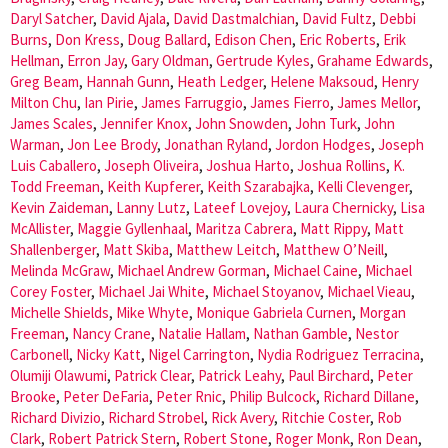
Daryl Satcher
,
David Ajala
,
David Dastmalchian
,
David Fultz
,
Debbi
Burns
,
Don Kress
,
Doug Ballard
,
Edison Chen
,
Eric Roberts
,
Erik
Hellman
,
Erron Jay
,
Gary Oldman
,
Gertrude Kyles
,
Grahame Edwards
,
Greg Beam
,
Hannah Gunn
,
Heath Ledger
,
Helene Maksoud
,
Henry
Milton Chu
,
Ian Pirie
,
James Farruggio
,
James Fierro
,
James Mellor
,
James Scales
,
Jennifer Knox
,
John Snowden
,
John Turk
,
John
Warman
,
Jon Lee Brody
,
Jonathan Ryland
,
Jordon Hodges
,
Joseph
Luis Caballero
,
Joseph Oliveira
,
Joshua Harto
,
Joshua Rollins
,
K.
Todd Freeman
,
Keith Kupferer
,
Keith Szarabajka
,
Kelli Clevenger
,
Kevin Zaideman
,
Lanny Lutz
,
Lateef Lovejoy
,
Laura Chernicky
,
Lisa
McAllister
,
Maggie Gyllenhaal
,
Maritza Cabrera
,
Matt Rippy
,
Matt
Shallenberger
,
Matt Skiba
,
Matthew Leitch
,
Matthew O’Neill
,
Melinda McGraw
,
Michael Andrew Gorman
,
Michael Caine
,
Michael
Corey Foster
,
Michael Jai White
,
Michael Stoyanov
,
Michael Vieau
,
Michelle Shields
,
Mike Whyte
,
Monique Gabriela Curnen
,
Morgan
Freeman
,
Nancy Crane
,
Natalie Hallam
,
Nathan Gamble
,
Nestor
Carbonell
,
Nicky Katt
,
Nigel Carrington
,
Nydia Rodriguez Terracina
,
Olumiji Olawumi
,
Patrick Clear
,
Patrick Leahy
,
Paul Birchard
,
Peter
Brooke
,
Peter DeFaria
,
Peter Rnic
,
Philip Bulcock
,
Richard Dillane
,
Richard Divizio
,
Richard Strobel
,
Rick Avery
,
Ritchie Coster
,
Rob
Clark
,
Robert Patrick Stern
,
Robert Stone
,
Roger Monk
,
Ron Dean
,