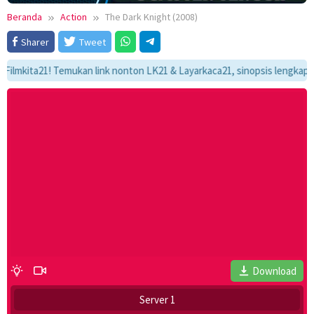
Beranda
Action
The Dark Knight (2008)
Sharer
Tweet
ta21! Temukan link nonton LK21 & Layarkaca21, sinopsis lengkap, dan al
Download
Server 1