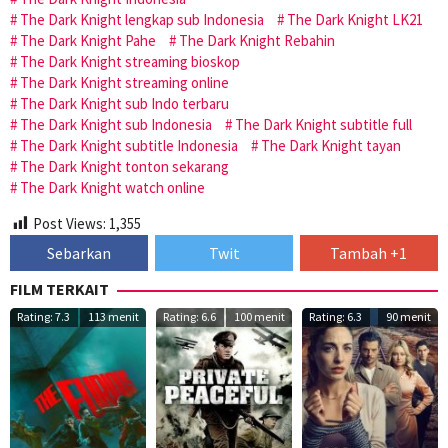
The Dark Knight lengkap sub Indonesia
The Dark Knight LK21
The Dark Knight Pahe
The Dark Knight Rebahin
The Dark Knight streaming bioskop
The Dark Knight streaming online
The Dark Knight sub Indo terbaru
The Dark Knight sub Indonesia
The Dark Knight subtitle full
The Dark Knight subtitle Indonesia
The Dark Knight tayan
The Dark Knight tonton sekarang
The Dark Knight watch online
Post Views:
1,355
Sebarkan
Twit
Tambah +1
FILM TERKAIT
Rating: 7.3
113 menit
Rating: 6.6
100 menit
Rating: 6.3
90 menit