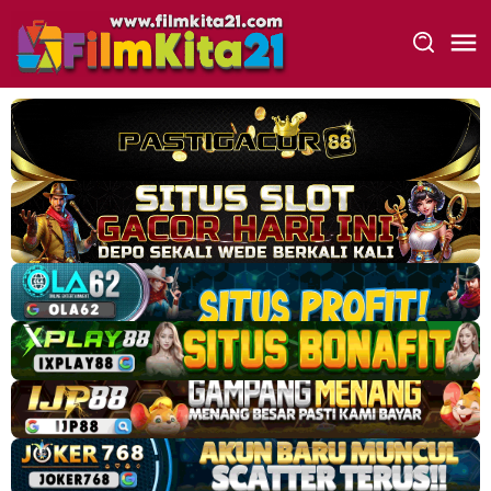
Loncat
ke
konten