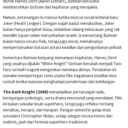
distrik Harvey Dent (Aaron Eckhart), Batman berusaha
membersihkan Gotham dari kejahatan yang merajalela.
Namun, ketenangan itu hancur ketika muncul sosok kriminal baru:
Joker (Heath Ledger). Dengan wajah badut menakutkan, Joker
bukan hanya penjahat biasa, melainkan dalang kekacauan yang tak
memiliki tujuan selain menyebarkan anarki. Ia menantang Batman
bukan hanya secara fisik, tetapi juga moral, memaksanya
mempertanyakan batasan antara keadilan dan pengorbanan pribadi.
Sementara Batman berjuang menumpas kejahatan, Harvey Dent
yang awalnya dijuluki “White Knight” Gotham berubah menjadi Two-
Face setelah tragedi mengerikan menimpa dirinya. Perubahan ini
semakin mempertegas tema utama film: bagaimana keadilan bisa
runtuh ketika manusia menghadapi penderitaan dan kehilangan.
The Dark Knight (2008)
menampilkan pertarungan epik,
ketegangan psikologis, serta drama emosional yang mendalam. Film
ini bukan sekadar kisah superhero, tetapi juga refleksi tentang
moralitas, korupsi, dan harapan. Dengan atmosfer gelap khas
sutradara Christopher Nolan, setiap adegan terasa intens dan
realistis, jauh dari formula superhero tradisional.