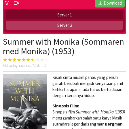
Download
Server 1
Server 2
Summer with Monika (Sommaren
med Monika) (1953)
363
voting, rata-rata
7.0
dari 10
Kisah cinta musim panas yang penuh
gairah berubah menjadi kenyataan pahit
ketika harapan muda harus berhadapan
dengan kerasnya hidup.
Sinopsis Film:
Sinopsis film
Summer with Monika (1953)
menggambarkan salah satu karya klasik
sutradara legendaris
Ingmar Bergman