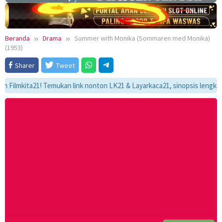
Beranda
Drama
Summer with Monika (Sommaren med Monika)
(1953)
Sharer
Tweet
kita21! Temukan link nonton LK21 & Layarkaca21, sinopsis lengkap, dan a