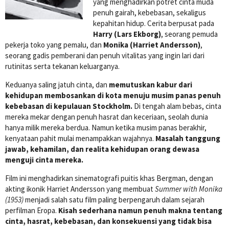
yang menghadirkan potret cinta muda
penuh gairah, kebebasan, sekaligus
kepahitan hidup. Cerita berpusat pada
Harry (Lars Ekborg)
, seorang pemuda
pekerja toko yang pemalu, dan
Monika (Harriet Andersson)
,
seorang gadis pemberani dan penuh vitalitas yang ingin lari dari
rutinitas serta tekanan keluarganya.
Keduanya saling jatuh cinta, dan
memutuskan kabur dari
kehidupan membosankan di kota menuju musim panas penuh
kebebasan di kepulauan Stockholm.
Di tengah alam bebas, cinta
mereka mekar dengan penuh hasrat dan keceriaan, seolah dunia
hanya milik mereka berdua. Namun ketika musim panas berakhir,
kenyataan pahit mulai menampakkan wajahnya.
Masalah tanggung
jawab, kehamilan, dan realita kehidupan orang dewasa
menguji cinta mereka.
Film ini menghadirkan sinematografi puitis khas Bergman, dengan
akting ikonik Harriet Andersson yang membuat
Summer with Monika
(1953)
menjadi salah satu film paling berpengaruh dalam sejarah
perfilman Eropa.
Kisah sederhana namun penuh makna tentang
cinta, hasrat, kebebasan, dan konsekuensi yang tidak bisa