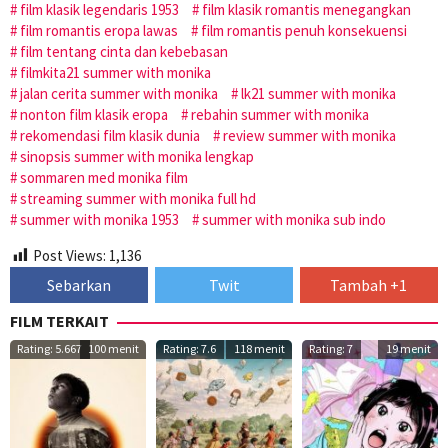
film klasik legendaris 1953
film klasik romantis menegangkan
film romantis eropa lawas
film romantis penuh konsekuensi
film tentang cinta dan kebebasan
filmkita21 summer with monika
jalan cerita summer with monika
lk21 summer with monika
nonton film klasik eropa
rebahin summer with monika
rekomendasi film klasik dunia
review summer with monika
sinopsis summer with monika lengkap
sommaren med monika film
streaming summer with monika full hd
summer with monika 1953
summer with monika sub indo
Post Views:
1,136
Sebarkan
Twit
Tambah +1
FILM TERKAIT
Rating: 5.667
100 menit
Rating: 7.6
118 menit
Rating: 7
19 menit