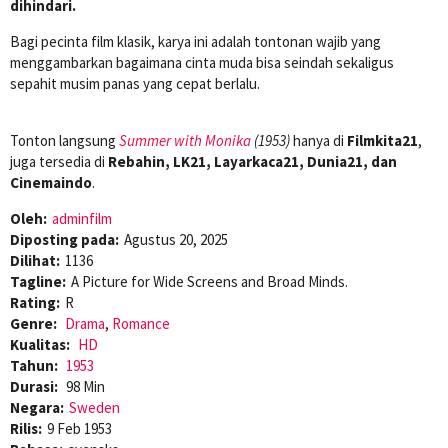
dihindari.
Bagi pecinta film klasik, karya ini adalah tontonan wajib yang
menggambarkan bagaimana cinta muda bisa seindah sekaligus
sepahit musim panas yang cepat berlalu.
Tonton langsung
Summer with Monika
(1953)
hanya di
Filmkita21
,
juga tersedia di
Rebahin, LK21, Layarkaca21, Dunia21, dan
Cinemaindo
.
Oleh:
adminfilm
Diposting pada:
Agustus 20, 2025
Dilihat:
1136
Tagline:
A Picture for Wide Screens and Broad Minds.
Rating:
R
Genre:
Drama
,
Romance
Kualitas:
HD
Tahun:
1953
Durasi:
98 Min
Negara:
Sweden
Rilis:
9 Feb 1953