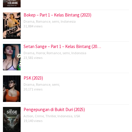
Bokep – Part 1 – Kelas Bintang (2023)
Drama
,
Romance
,
semi
,
Indonesia
31,884 views
Setan Sange – Part 1 – Kelas Bintang (20…
Drama
,
Horror
,
Romance
,
semi
,
Indonesia
23,581 views
PSK (2023)
Drama
,
Romance
,
semi
,
20,171 views
Pengepungan di Bukit Duri (2025)
Action
,
Crime
,
Thriller
,
Indonesia
,
USA
19,140 views