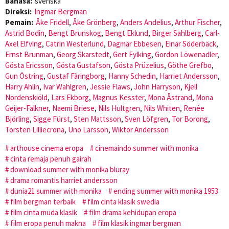
Bahasa:
svenska
Direksi:
Ingmar Bergman
Pemain:
Åke Fridell
,
Åke Grönberg
,
Anders Andelius
,
Arthur Fischer
,
Astrid Bodin
,
Bengt Brunskog
,
Bengt Eklund
,
Birger Sahlberg
,
Carl-
Axel Elfving
,
Catrin Westerlund
,
Dagmar Ebbesen
,
Einar Söderbäck
,
Ernst Brunman
,
Georg Skarstedt
,
Gert Fylking
,
Gordon Löwenadler
,
Gösta Ericsson
,
Gösta Gustafson
,
Gösta Prüzelius
,
Göthe Grefbo
,
Gun Östring
,
Gustaf Färingborg
,
Hanny Schedin
,
Harriet Andersson
,
Harry Ahlin
,
Ivar Wahlgren
,
Jessie Flaws
,
John Harryson
,
Kjell
Nordenskiöld
,
Lars Ekborg
,
Magnus Kesster
,
Mona Åstrand
,
Mona
Geijer-Falkner
,
Naemi Briese
,
Nils Hultgren
,
Nils Whiten
,
Renée
Björling
,
Sigge Fürst
,
Sten Mattsson
,
Sven Löfgren
,
Tor Borong
,
Torsten Lilliecrona
,
Uno Larsson
,
Wiktor Andersson
arthouse cinema eropa
cinemaindo summer with monika
cinta remaja penuh gairah
download summer with monika bluray
drama romantis harriet andersson
dunia21 summer with monika
ending summer with monika 1953
film bergman terbaik
film cinta klasik swedia
film cinta muda klasik
film drama kehidupan eropa
film eropa penuh makna
film klasik ingmar bergman