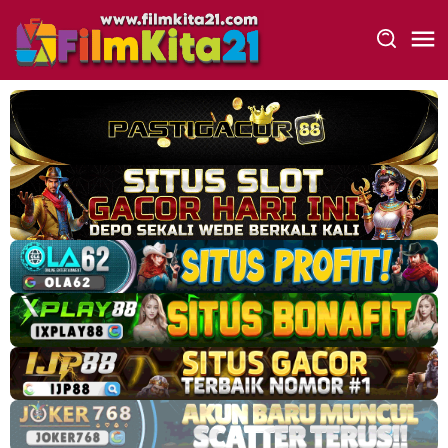
Loncat
ke
konten