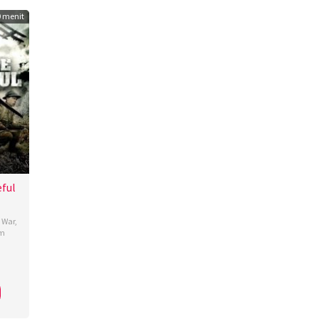
 menit
eful
,
War
,
om
nnor