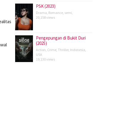
PSK (2023)
Drama
,
Romance
,
semi
,
20,158 views
alitas
Pengepungan di Bukit Duri
(2025)
awal
Action
,
Crime
,
Thriller
,
Indonesia
,
USA
19,130 views