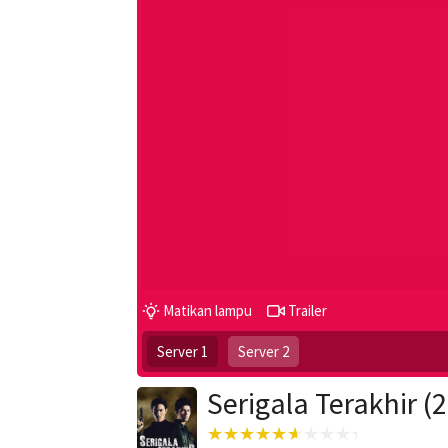
Matikan lampu
Trailer
Server 1
Server 2
Serigala Terakhir (