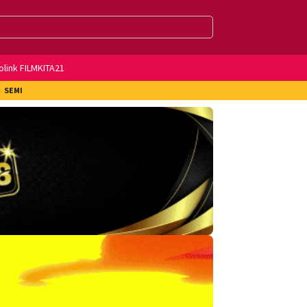
olink FILMKITA21
SEMI