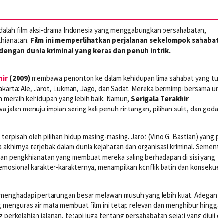
dalah film aksi-drama Indonesia yang menggabungkan persahabatan,
khianatan.
Film ini memperlihatkan perjalanan sekelompok sahaba
engan dunia kriminal yang keras dan penuh intrik.
hir
(2009)
membawa penonton ke dalam kehidupan lima sahabat yang t
Jakarta: Ale, Jarot, Lukman, Jago, dan Sadat. Mereka bermimpi bersama u
dan meraih kehidupan yang lebih baik. Namun,
Serigala Terakhir
 jalan menuju impian sering kali penuh rintangan, pilihan sulit, dan god
terpisah oleh pilihan hidup masing-masing. Jarot (Vino G. Bastian) yang
a akhirnya terjebak dalam dunia kejahatan dan organisasi kriminal. Semen
, dan pengkhianatan yang membuat mereka saling berhadapan di sisi yang
 emosional karakter-karakternya, menampilkan konflik batin dan konseku
menghadapi pertarungan besar melawan musuh yang lebih kuat. Adegan 
 menguras air mata membuat film ini tetap relevan dan menghibur hingg
perkelahian jalanan, tetapi juga tentang persahabatan sejati yang diuji 