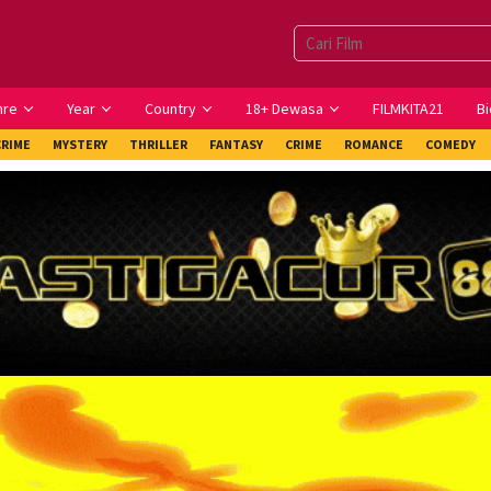
nre
Year
Country
18+ Dewasa
FILMKITA21
Bi
CRIME
MYSTERY
THRILLER
FANTASY
CRIME
ROMANCE
COMEDY