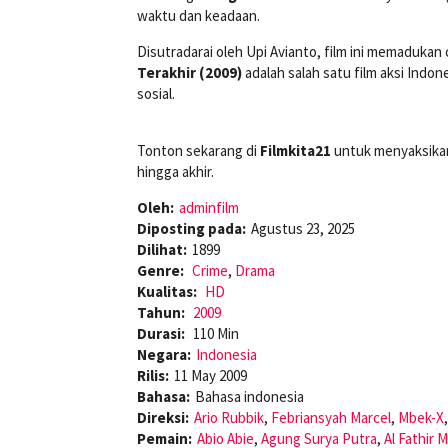
waktu dan keadaan.
Disutradarai oleh Upi Avianto, film ini memadukan
Terakhir (2009)
adalah salah satu film aksi Indo
sosial.
Tonton sekarang di
Filmkita21
untuk menyaksikan
hingga akhir.
Oleh:
adminfilm
Diposting pada:
Agustus 23, 2025
Dilihat:
1899
Genre:
Crime
,
Drama
Kualitas:
HD
Tahun:
2009
Durasi:
110 Min
Negara:
Indonesia
Rilis:
11 May 2009
Bahasa:
Bahasa indonesia
Direksi:
Ario Rubbik
,
Febriansyah Marcel
,
Mbek-X
Pemain:
Abio Abie
,
Agung Surya Putra
,
Al Fathir 