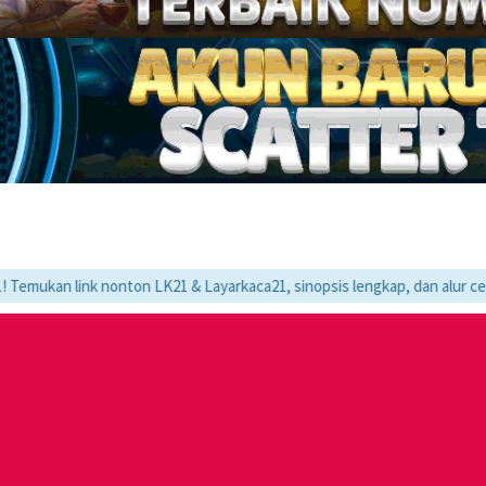
k nonton LK21 & Layarkaca21, sinopsis lengkap, dan alur cerita movie f