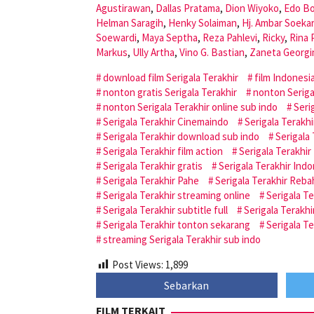
Agustirawan
,
Dallas Pratama
,
Dion Wiyoko
,
Edo B
Helman Saragih
,
Henky Solaiman
,
Hj. Ambar Soeka
Soewardi
,
Maya Septha
,
Reza Pahlevi
,
Ricky
,
Rina 
Markus
,
Ully Artha
,
Vino G. Bastian
,
Zaneta Georgi
download film Serigala Terakhir
film Indonesia
nonton gratis Serigala Terakhir
nonton Serigal
nonton Serigala Terakhir online sub indo
Seri
Serigala Terakhir Cinemaindo
Serigala Terakh
Serigala Terakhir download sub indo
Serigala
Serigala Terakhir film action
Serigala Terakhir 
Serigala Terakhir gratis
Serigala Terakhir Ind
Serigala Terakhir Pahe
Serigala Terakhir Reba
Serigala Terakhir streaming online
Serigala Te
Serigala Terakhir subtitle full
Serigala Terakhi
Serigala Terakhir tonton sekarang
Serigala T
streaming Serigala Terakhir sub indo
Post Views:
1,899
Sebarkan
FILM TERKAIT