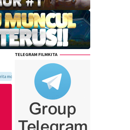
TELEGRAM FILMKITA
avoritmu dalam satu tempat yang praktis dan update setiap hari.