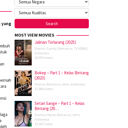
t yang
MOST VIEW MOVIES
Jalinan Terlarang (2025)
umbuh
Drama
,
Family
,
Romance
,
TV SERIES
,
ntuk
Indonesia
38,974 views
aan
Bokep – Part 1 – Kelas Bintang
(2023)
 pernah
Drama
,
Romance
,
semi
,
Indonesia
tara
31,866 views
ensi
Setan Sange – Part 1 – Kelas
Bintang (20…
laga
Drama
,
Horror
,
Romance
,
semi
,
Indonesia
a
23,567 views
oleh