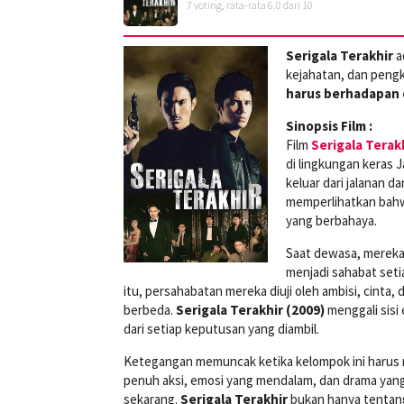
7
voting, rata-rata
6.0
dari 10
Serigala Terakhir
a
kejahatan, dan peng
harus berhadapan d
Sinopsis Film :
Film
Serigala Terak
di lingkungan keras 
keluar dari jalanan 
memperlihatkan bahwa
yang berbahaya.
Saat dewasa, mereka 
menjadi sahabat seti
itu, persahabatan mereka diuji oleh ambisi, cinta
berbeda.
Serigala Terakhir (2009)
menggali sisi
dari setiap keputusan yang diambil.
Ketegangan memuncak ketika kelompok ini harus 
penuh aksi, emosi yang mendalam, dan drama yang
sekarang.
Serigala Terakhir
bukan hanya tentang 