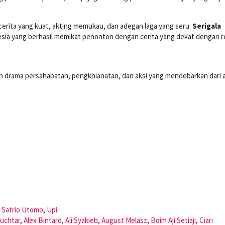
 cerita yang kuat, akting memukau, dan adegan laga yang seru.
Serigala
nesia yang berhasil memikat penonton dengan cerita yang dekat dengan re
 drama persahabatan, pengkhianatan, dan aksi yang mendebarkan dari 
,
Satrio Utomo
,
Upi
Muchtar
,
Alex Bintaro
,
Ali Syakieb
,
August Melasz
,
Boim Aji Setiaji
,
Ciari