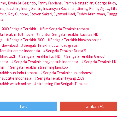
orne
,
Erwin St Bagindo
,
Fanny Fabriana
,
Framly Nainggolan
,
George Rudy
,
rno
,
Ida Zein
,
Inong Safitri
,
Irwansyah Rachman
,
Jimmy
,
Kenny Agow
,
Lit
Psila
,
Roy Cunonk
,
Steven Sakari
,
Syamsul Hadi
,
Teddy Kurniawan
,
Tungg
na
 2009 Serigala Terakhir
film Serigala Terakhir terbaru
a Terakhir full movie
nonton Serigala Terakhir kualitas HD
gal
Serigala Terakhir 2009
Serigala Terakhir bioskop online
ir download
Serigala Terakhir download gratis
 Terakhir drama Indonesia
Serigala Terakhir Dunia21
filmkita21
Serigala Terakhir full HD
Serigala Terakhir Ganool
onesia
Serigala Terakhir lengkap sub Indonesia
Serigala Terakhir LK
hin
Serigala Terakhir streaming bioskop
rakhir sub Indo terbaru
Serigala Terakhir sub Indonesia
r subtitle Indonesia
Serigala Terakhir tayang 2009
erakhir watch online
streaming film Serigala Terakhir
Twit
Tambah +1