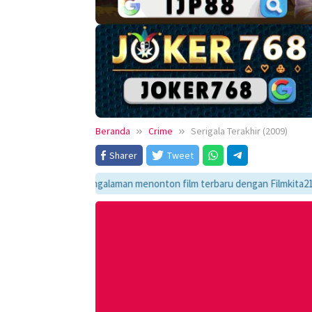
Beranda
Crime
Serigala Terakhir (2009)
Sharer
Tweet
Nikmati pengalaman menonton film terbaru dengan Filmkita21! Temukan lin