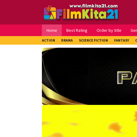
Loncat
ke
konten
Home
Best Rating
Order by title
Ge
ACTION
DRAMA
SCIENCE FICTION
FANTASY