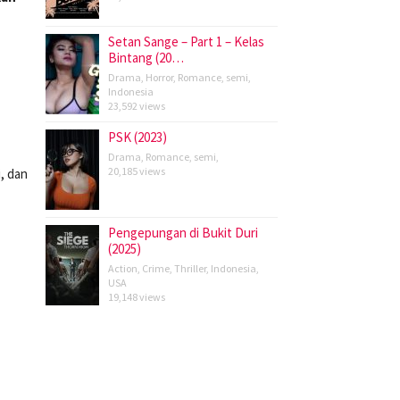
Setan Sange – Part 1 – Kelas
Bintang (20…
Drama
,
Horror
,
Romance
,
semi
,
Indonesia
23,592 views
PSK (2023)
Drama
,
Romance
,
semi
,
20,185 views
, dan
Pengepungan di Bukit Duri
(2025)
Action
,
Crime
,
Thriller
,
Indonesia
,
USA
19,148 views