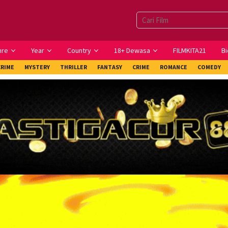
nre
Year
Country
18+ Dewasa
FILMKITA21
Bi
CRIME
MYSTERY
THRILLER
FANTASY
CRIME
ROMANCE
COMEDY