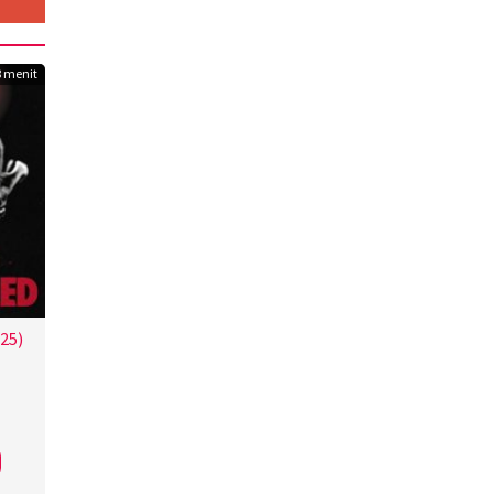
8 menit
25)
eson