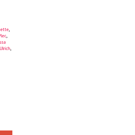
nette
,
Plec
,
ssa
Ulrich
,