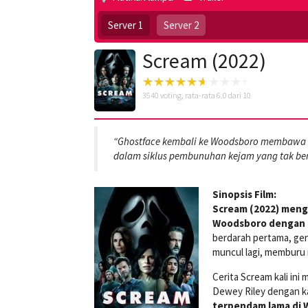
Server 1
Server 2
Scream (2022)
3540
voting, rata-rata
6.0
dari 10
“Ghostface kembali ke Woodsboro membawa t
dalam siklus pembunuhan kejam yang tak be
Sinopsis Film:
Scream (2022) meng
Woodsboro dengan p
berdarah pertama, gene
muncul lagi, memburu 
Cerita Scream kali in
Dewey Riley dengan ka
terpendam lama di 