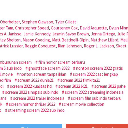
 Oberholzer
,
Stephen Glawson
,
Tyler Gillett
ter Tam
,
Christopher Speed
,
Courteney Cox
,
David Arquette
,
Dylan Min
s A. Janisse
,
Jamie Kennedy
,
Jasmin Savoy Brown
,
Jenna Ortega
,
Julie 
ley Shelton
,
Mason Gooding
,
Matt Bettinelli-Olpin
,
Matthew Lillard
,
Meli
atrick Lussier
,
Reggie Conquest
,
Rian Johnson
,
Roger L. Jackson
,
Skeet 
pembunuhan scream
film horror scream terbaru
am 5 sub indo
ghostface scream 2022
nonton scream 2022 gratis
l movie
nonton scream tanpa iklan
scream 2022 cast lengkap
d film
scream 2022 dunia21
scream 2022 filmkita21
ol
scream 2022 kualitas hd
scream 2022 lk21
scream 2022 pahe
scream 2022 sinopsis sub indo
scream 2022 streaming indonesia
mana
scream 2022 trailer indonesia
scream film sub indo terbaru
sk
scream horror thriller 2022
scream movie collection
o
streaming scream 2022 sub indo