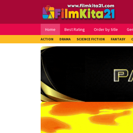
Loncat
ke
konten
Home
Best Rating
Order by title
Ge
ACTION
DRAMA
SCIENCE FICTION
FANTASY