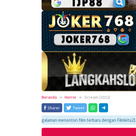
Beranda
Horror
Scream (2022)
Sharer
Tweet
kmati pengalaman menonton film terbaru dengan Filmkita21! Temukan link 