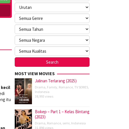
MOST VIEW MOVIES
Jalinan Terlarang (2025)
kecil
Drama
,
Family
,
Romance
,
TV SERIES
,
Indonesia
edi
38,993 views
eng itu
Bokep – Part 1 – Kelas Bintang
(2023)
Drama
,
Romance
,
semi
,
Indonesia
kan
31,896 views