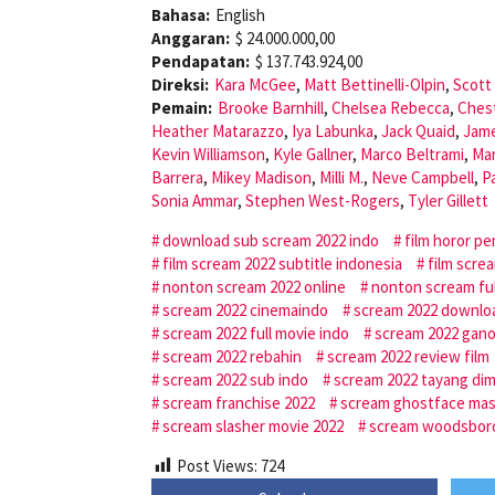
Bahasa:
English
Anggaran:
$ 24.000.000,00
Pendapatan:
$ 137.743.924,00
Direksi:
Kara McGee
,
Matt Bettinelli-Olpin
,
Scott
Pemain:
Brooke Barnhill
,
Chelsea Rebecca
,
Ches
Heather Matarazzo
,
Iya Labunka
,
Jack Quaid
,
Jame
Kevin Williamson
,
Kyle Gallner
,
Marco Beltrami
,
Mar
Barrera
,
Mikey Madison
,
Milli M.
,
Neve Campbell
,
P
Sonia Ammar
,
Stephen West-Rogers
,
Tyler Gillett
download sub scream 2022 indo
film horor 
film scream 2022 subtitle indonesia
film scre
nonton scream 2022 online
nonton scream ful
scream 2022 cinemaindo
scream 2022 downloa
scream 2022 full movie indo
scream 2022 gano
scream 2022 rebahin
scream 2022 review film
scream 2022 sub indo
scream 2022 tayang di
scream franchise 2022
scream ghostface ma
scream slasher movie 2022
scream woodsbor
Post Views:
724