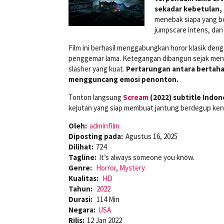
sekadar kebetulan, 
menebak siapa yang be
jumpscare intens, dan d
Film ini berhasil menggabungkan horor klasik de
penggemar lama. Ketegangan dibangun sejak meni
slasher yang kuat.
Pertarungan antara bertahan
mengguncang emosi penonton.
Tonton langsung
Scream
(2022) subtitle Indon
kejutan yang siap membuat jantung berdegup ke
Oleh:
adminfilm
Diposting pada:
Agustus 16, 2025
Dilihat:
724
Tagline:
It’s always someone you know.
Genre:
Horror
,
Mystery
Kualitas:
HD
Tahun:
2022
Durasi:
114 Min
Negara:
USA
Rilis:
12 Jan 2022