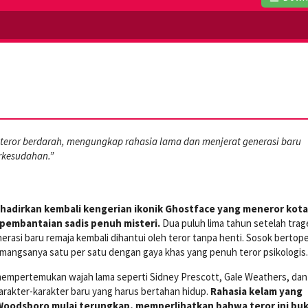
eror berdarah, mengungkap rahasia lama dan menjerat generasi baru
rkesudahan.”
hadirkan kembali kengerian ikonik Ghostface yang meneror kota 
embantaian sadis penuh misteri.
Dua puluh lima tahun setelah trag
rasi baru remaja kembali dihantui oleh teror tanpa henti. Sosok bertop
mangsanya satu per satu dengan gaya khas yang penuh teror psikologis.
i mempertemukan wajah lama seperti Sidney Prescott, Gale Weathers, dan
rakter-karakter baru yang harus bertahan hidup.
Rahasia kelam yang
Woodsboro mulai terungkap, memperlihatkan bahwa teror ini bu