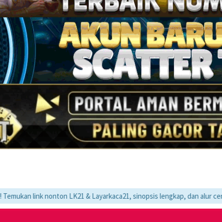
nonton LK21 & Layarkaca21, sinopsis lengkap, dan alur cerita movie fav