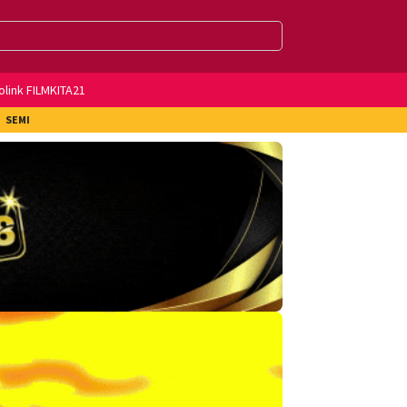
olink FILMKITA21
SEMI