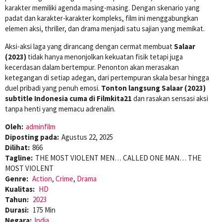
karakter memiliki agenda masing-masing. Dengan skenario yang
padat dan karakter-karakter kompleks, film ini menggabungkan
elemen aksi, thriller, dan drama menjadi satu sajian yang memikat.
Aksi-aksi laga yang dirancang dengan cermat membuat
Salaar
(2023)
tidak hanya menonjolkan kekuatan fisik tetapi juga
kecerdasan dalam bertempur. Penonton akan merasakan
ketegangan di setiap adegan, dari pertempuran skala besar hingga
duel pribadi yang penuh emosi.
Tonton langsung Salaar (2023)
subtitle Indonesia cuma di Filmkita21
dan rasakan sensasi aksi
tanpa henti yang memacu adrenalin.
Oleh:
adminfilm
Diposting pada:
Agustus 22, 2025
Dilihat:
866
Tagline:
THE MOST VIOLENT MEN… CALLED ONE MAN… THE
MOST VIOLENT
Genre:
Action
,
Crime
,
Drama
Kualitas:
HD
Tahun:
2023
Durasi:
175 Min
Negara:
India