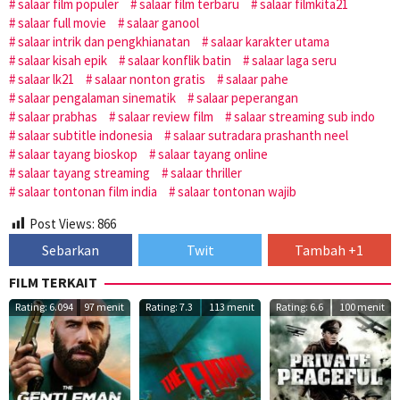
salaar film populer
salaar film terbaru
salaar filmkita21
salaar full movie
salaar ganool
salaar intrik dan pengkhianatan
salaar karakter utama
salaar kisah epik
salaar konflik batin
salaar laga seru
salaar lk21
salaar nonton gratis
salaar pahe
salaar pengalaman sinematik
salaar peperangan
salaar prabhas
salaar review film
salaar streaming sub indo
salaar subtitle indonesia
salaar sutradara prashanth neel
salaar tayang bioskop
salaar tayang online
salaar tayang streaming
salaar thriller
salaar tontonan film india
salaar tontonan wajib
Post Views:
866
Sebarkan
Twit
Tambah +1
FILM TERKAIT
Rating: 6.094
97 menit
Rating: 7.3
113 menit
Rating: 6.6
100 menit