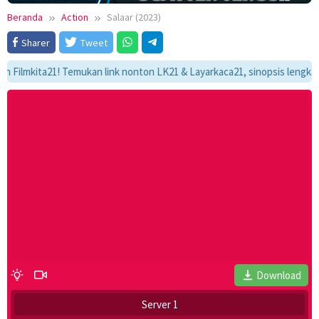
Beranda
Action
Salaar (2023)
Sharer
Tweet
kita21! Temukan link nonton LK21 & Layarkaca21, sinopsis lengkap, dan 
Download
Server 1