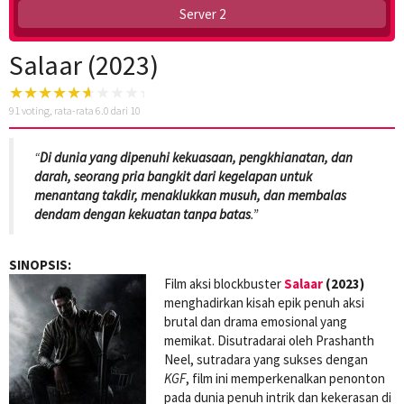
Server 2
Salaar (2023)
91
voting, rata-rata
6.0
dari 10
“
Di dunia yang dipenuhi kekuasaan, pengkhianatan, dan
darah, seorang pria bangkit dari kegelapan untuk
menantang takdir, menaklukkan musuh, dan membalas
dendam dengan kekuatan tanpa batas
.”
SINOPSIS:
Film aksi blockbuster
Salaar
(2023)
menghadirkan kisah epik penuh aksi
brutal dan drama emosional yang
memikat. Disutradarai oleh Prashanth
Neel, sutradara yang sukses dengan
KGF
, film ini memperkenalkan penonton
pada dunia penuh intrik dan kekerasan di