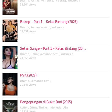
Drama
,
Family
,
Romance
,
TV SERIES
,
Indonesia
38,964 views
Bokep – Part 1 – Kelas Bintang (2023)
Drama
,
Romance
,
semi
,
Indonesia
31,851 views
Setan Sange – Part 1 – Kelas Bintang (20…
Drama
,
Horror
,
Romance
,
semi
,
Indonesia
23,555 views
PSK (2023)
Drama
,
Romance
,
semi
,
20,145 views
Pengepungan di Bukit Duri (2025)
Action
,
Crime
,
Thriller
,
Indonesia
,
USA
19,121 views