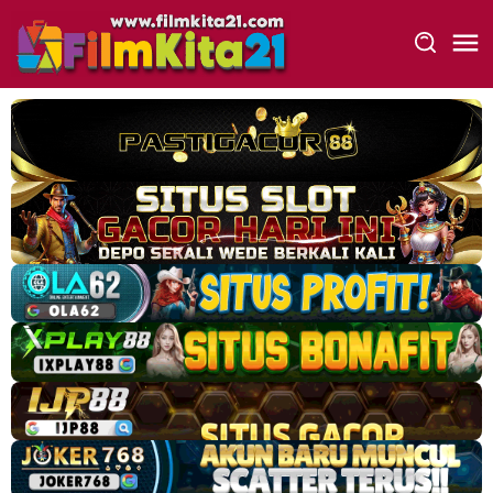
Loncat
ke
konten