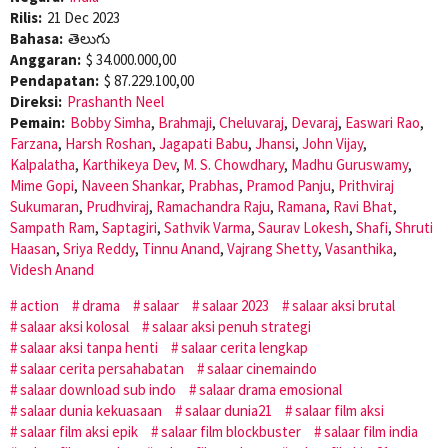
Rilis:
21 Dec 2023
Bahasa:
తెలుగు
Anggaran:
$ 34.000.000,00
Pendapatan:
$ 87.229.100,00
Direksi:
Prashanth Neel
Pemain:
Bobby Simha
,
Brahmaji
,
Cheluvaraj
,
Devaraj
,
Easwari Rao
,
Farzana
,
Harsh Roshan
,
Jagapati Babu
,
Jhansi
,
John Vijay
,
Kalpalatha
,
Karthikeya Dev
,
M. S. Chowdhary
,
Madhu Guruswamy
,
Mime Gopi
,
Naveen Shankar
,
Prabhas
,
Pramod Panju
,
Prithviraj
Sukumaran
,
Prudhviraj
,
Ramachandra Raju
,
Ramana
,
Ravi Bhat
,
Sampath Ram
,
Saptagiri
,
Sathvik Varma
,
Saurav Lokesh
,
Shafi
,
Shruti
Haasan
,
Sriya Reddy
,
Tinnu Anand
,
Vajrang Shetty
,
Vasanthika
,
Videsh Anand
action
drama
salaar
salaar 2023
salaar aksi brutal
salaar aksi kolosal
salaar aksi penuh strategi
salaar aksi tanpa henti
salaar cerita lengkap
salaar cerita persahabatan
salaar cinemaindo
salaar download sub indo
salaar drama emosional
salaar dunia kekuasaan
salaar dunia21
salaar film aksi
salaar film aksi epik
salaar film blockbuster
salaar film india