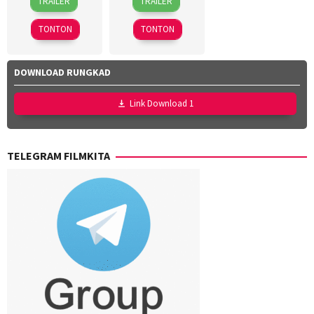
TRAILER
TRAILER
Jan
de
Jan
Japra
,
2024
Rantau
2026
Benni
TONTON
TONTON
Setiawan
,
Gazwani
Altrisa
,
DOWNLOAD RUNGKAD
Saptadji
Link Download 1
TELEGRAM FILMKITA