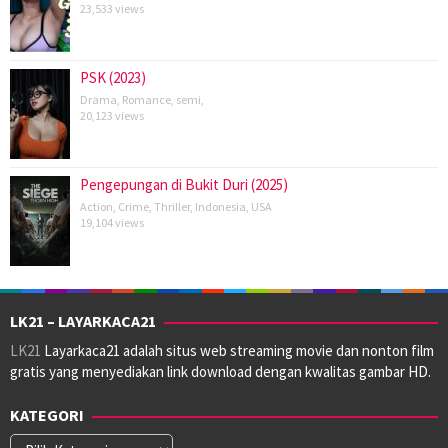
23,533 views
PSK (2023)
Drama
,
Romance
,
semi
,
20,123 views
Pengepungan di Bukit Duri (2025)
Action
,
Crime
,
Thriller
,
Indonesia
,
USA
19,104 views
LK21 – LAYARKACA21
LK21
Layarkaca21 adalah situs web streaming movie dan nonton film
gratis yang menyediakan link download dengan kwalitas gambar HD.
KATEGORI
Kategori