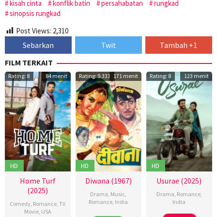
kisah cinta
konflik batin
persahabatan
rungkad
sinopsis rungkad
Post Views:
2,310
Sebarkan
Twit
Tambah +1
FILM TERKAIT
Rating: 8
84 menit
Rating: 9.333
171 menit
Rating: 8
123 menit
HD
HD
HD
Home Turf
Diwana (1967)
Usurae (2025)
(2025)
Drama
,
Music
,
Drama
,
Romance
,
Romance
,
India
India
Comedy
,
Romance
,
TV
Movie
,
USA