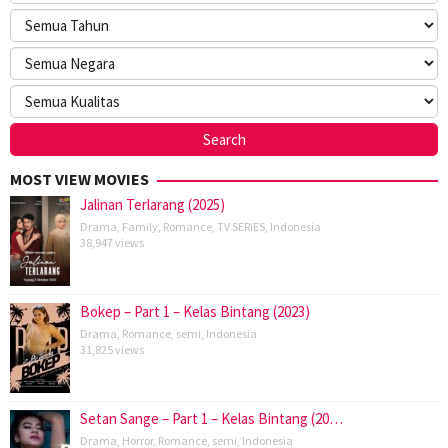
MOST VIEW MOVIES
Jalinan Terlarang (2025)
Drama
,
Family
,
Romance
,
TV SERIES
,
Indonesia
38,947 views
Bokep – Part 1 – Kelas Bintang (2023)
Drama
,
Romance
,
semi
,
Indonesia
31,825 views
Setan Sange – Part 1 – Kelas Bintang (20…
Drama
,
Horror
,
Romance
,
semi
,
Indonesia