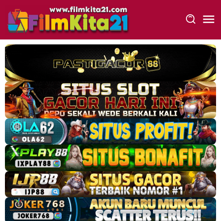
Loncat
ke
konten