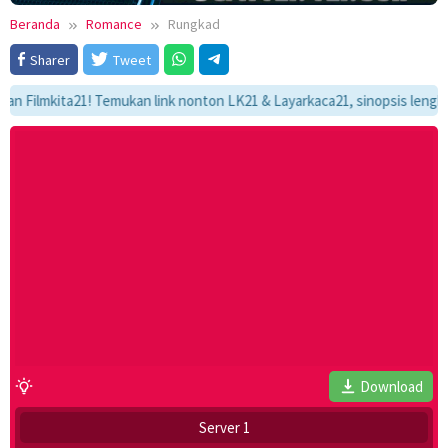
Beranda
Romance
Rungkad
Sharer
Tweet
lmkita21! Temukan link nonton LK21 & Layarkaca21, sinopsis lengkap, da
Download
Server 1