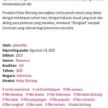
menemukan jati diri.
Produksi Kelas Bintang menyajikan cerita penuh emosi yang dekat
dengan kehidupan sehari-hari, dengan balutan visual yang kuat dan
akting para pemeran yang memikat, membuat “Rungkad” menjadi
tontonan yang relevan bagi penonton masa kini.
Oleh:
adminfilm
Diposting pada:
Agustus 14, 2025
Dilihat:
2310
Genre:
Romance
Kualitas:
HD
Tahun:
2025
Negara:
Indonesia
Direksi:
Kelas Bintang
cerita emosional
cerita kehidupan
film asmara
film bioskop
film drama
film Indonesia
film kelas bintang
film lokal
film perjuangan
film populer
film romantis
film rungkad
film semi
film terbaru
kelas bintang