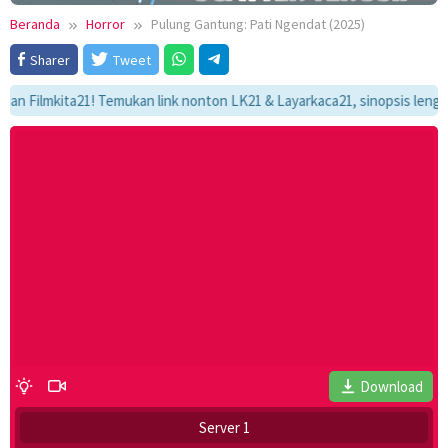
Beranda
Horror
Pulung Gantung: Pati Ngendat (2025)
Sharer
Tweet
ilmkita21! Temukan link nonton LK21 & Layarkaca21, sinopsis lengkap, da
Download
Server 1