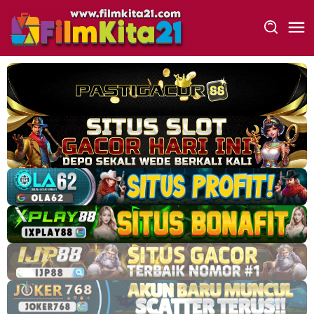
Loncat
ke
konten