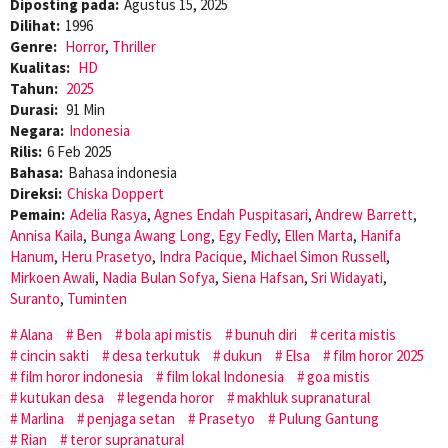
Diposting pada:
Agustus 15, 2025
Dilihat:
1996
Genre:
Horror
,
Thriller
Kualitas:
HD
Tahun:
2025
Durasi:
91 Min
Negara:
Indonesia
Rilis:
6 Feb 2025
Bahasa:
Bahasa indonesia
Direksi:
Chiska Doppert
Pemain:
Adelia Rasya
,
Agnes Endah Puspitasari
,
Andrew Barrett
,
Annisa Kaila
,
Bunga Awang Long
,
Egy Fedly
,
Ellen Marta
,
Hanifa
Hanum
,
Heru Prasetyo
,
Indra Pacique
,
Michael Simon Russell
,
Mirkoen Awali
,
Nadia Bulan Sofya
,
Siena Hafsan
,
Sri Widayati
,
Suranto
,
Tuminten
Alana
Ben
bola api mistis
bunuh diri
cerita mistis
cincin sakti
desa terkutuk
dukun
Elsa
film horor 2025
film horor indonesia
film lokal Indonesia
goa mistis
kutukan desa
legenda horor
makhluk supranatural
Marlina
penjaga setan
Prasetyo
Pulung Gantung
Rian
teror supranatural