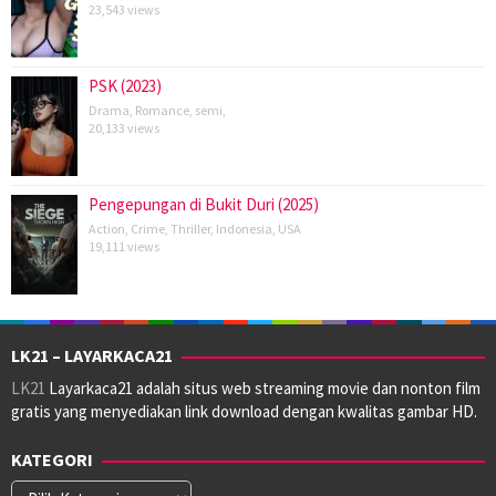
23,543 views
PSK (2023)
Drama
,
Romance
,
semi
,
20,133 views
Pengepungan di Bukit Duri (2025)
Action
,
Crime
,
Thriller
,
Indonesia
,
USA
19,111 views
LK21 – LAYARKACA21
LK21
Layarkaca21 adalah situs web streaming movie dan nonton film
gratis yang menyediakan link download dengan kwalitas gambar HD.
KATEGORI
Kategori