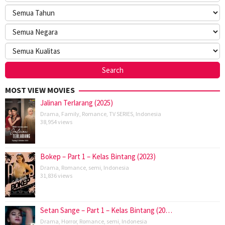
MOST VIEW MOVIES
Jalinan Terlarang (2025)
Drama
,
Family
,
Romance
,
TV SERIES
,
Indonesia
38,954 views
Bokep – Part 1 – Kelas Bintang (2023)
Drama
,
Romance
,
semi
,
Indonesia
31,836 views
Setan Sange – Part 1 – Kelas Bintang (20…
Drama
,
Horror
,
Romance
,
semi
,
Indonesia