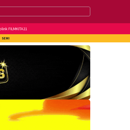
olink FILMKITA21
SEMI