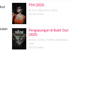
PSK (2023)
ikut
Drama
,
Romance
,
semi
,
20,152 views
saian.
Pengepungan di Bukit Duri
(2025)
Action
,
Crime
,
Thriller
,
Indonesia
,
USA
19,125 views