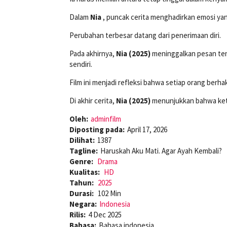
Dalam
Nia
, puncak cerita menghadirkan emosi ya
Perubahan terbesar datang dari penerimaan diri.
Pada akhirnya,
Nia (2025)
meninggalkan pesan tent
sendiri.
Film ini menjadi refleksi bahwa setiap orang berha
Di akhir cerita,
Nia (2025)
menunjukkan bahwa keti
Oleh:
adminfilm
Diposting pada:
April 17, 2026
Dilihat:
1387
Tagline:
Haruskah Aku Mati. Agar Ayah Kembali?
Genre:
Drama
Kualitas:
HD
Tahun:
2025
Durasi:
102 Min
Negara:
Indonesia
Rilis:
4 Dec 2025
Bahasa:
Bahasa indonesia