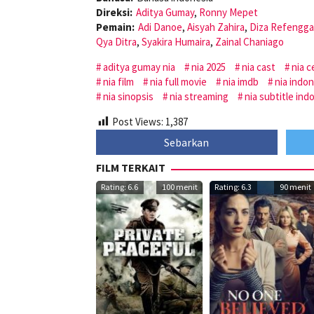
Direksi:
Aditya Gumay
,
Ronny Mepet
Pemain:
Adi Danoe
,
Aisyah Zahira
,
Diza Refengga
Qya Ditra
,
Syakira Humaira
,
Zainal Chaniago
aditya gumay nia
nia 2025
nia cast
nia c
nia film
nia full movie
nia imdb
nia indo
nia sinopsis
nia streaming
nia subtitle ind
Post Views:
1,387
Sebarkan
FILM TERKAIT
Rating: 6.6
100 menit
Rating: 6.3
90 menit