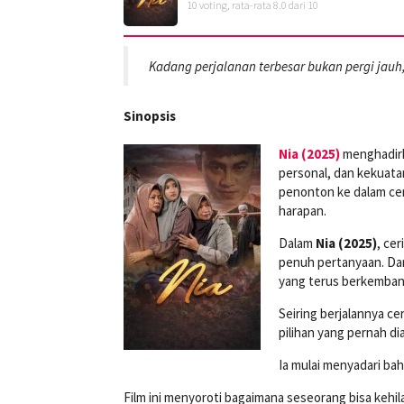
10
voting, rata-rata
8.0
dari 10
Kadang perjalanan terbesar bukan pergi jauh,
Sinopsis
Nia (2025)
menghadirk
personal, dan kekuat
penonton ke dalam cer
harapan.
Dalam
Nia (2025)
, ce
penuh pertanyaan. Dari
yang terus berkemban
Seiring berjalannya ce
pilihan yang pernah dia
Ia mulai menyadari ba
Film ini menyoroti bagaimana seseorang bisa kehila