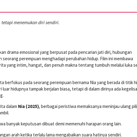
 tetapi menemukan diri sendiri.
an drama emosional yang berpusat pada pencarian jati diri, hubungan
an seorang perempuan menghadapi perubahan hidup. Film ini membawa
ita yang intim, hangat, dan penuh makna tentang tumbuh melalui luka s
rita berfokus pada seorang perempuan bernama Nia yang berada di titik h
 luar hidupnya tampak berjalan biasa, tetapi di dalam dirinya ada kegelis
g.
rita dalam
Nia (2025)
, berbagai peristiwa memaksanya meninjau ulang pil
mbil.
hwa banyak keputusan dibuat demi memenuhi harapan orang lain.
ngan arah ketika terlalu lama mengabaikan suara hatinya sendiri.