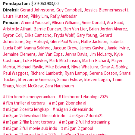
Pendapatan:
$ 39.060.903,00
Direksi:
Gerard Johnstone
,
Guy Campbell
,
Jessica Blennerhassett
,
Laura Hutton
,
Pikky Lim
,
Rafly Ambadar
Pemain:
Ahmed Youssef
,
Allison Williams
,
Amie Donald
,
Ara Raad
,
Aristotle Athari
,
Barnie Duncan
,
Ben Van Lier
,
Brian Jordan Alvarez
,
Byron Coll
,
Erika Camacho
,
Fryda Wolff
,
Gary Young
,
Gerard
Johnstone
,
Gigi Holroyd
,
Glen-Paul Waru
,
Hallie Jackson
,
Isabella
Lucia Goff
,
Ivanna Sakhno
,
Jacque Drew
,
James Gaylyn
,
Jamie Irvine
,
Jemaine Clement
,
Jen Van Epps
,
Jenna Davis
,
Jim McLarty
,
Kylie
Cushman
,
Luke Hawker
,
Mark Mitchinson
,
Martin Richard
,
Mayen
Mehta
,
Michael Ravlic
,
Mike Edward
,
Niwa Whatuira
,
Omar Al-Sobky
,
Paul Waggott
,
Richard Lambeth
,
Ryan Lampp
,
Serena Cotton
,
Shanti
Tucker
,
Shervonne Grierson
,
Simon Eskow
,
Steven Logan
,
Timm
Sharp
,
Violet McGraw
,
Zara Nausbaum
film boneka menyeramkan
film horor teknologi 2025
film thriller ai terbaru
m3gan 2 boneka ai
m3gan 2 cerita lengkap
m3gan 2 cinemaindo
m3gan 2 download film sub indo
m3gan 2 dunia21
m3gan 2 film barat terbaru
m3gan 2 full hd streaming
m3gan 2 full movie sub indo
m3gan 2 ganool
m3gan 2 horror thriller 2025
m3gan 2 indo streaming