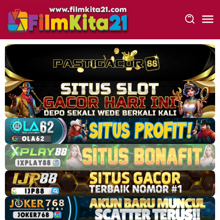
Loncat
ke
konten