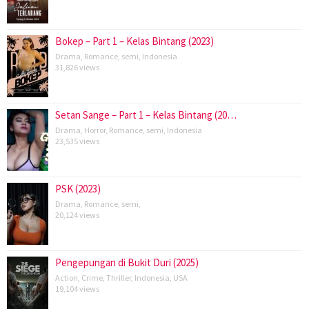
Bokep – Part 1 – Kelas Bintang (2023)
Drama
,
Romance
,
semi
,
Indonesia
31,826 views
Setan Sange – Part 1 – Kelas Bintang (20…
Drama
,
Horror
,
Romance
,
semi
,
Indonesia
23,535 views
PSK (2023)
Drama
,
Romance
,
semi
,
20,124 views
Pengepungan di Bukit Duri (2025)
Action
,
Crime
,
Thriller
,
Indonesia
,
USA
19,104 views