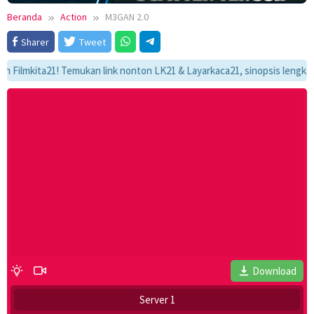
Beranda
Action
M3GAN 2.0
Sharer
Tweet
mkita21! Temukan link nonton LK21 & Layarkaca21, sinopsis lengkap, dan 
Download
Server 1