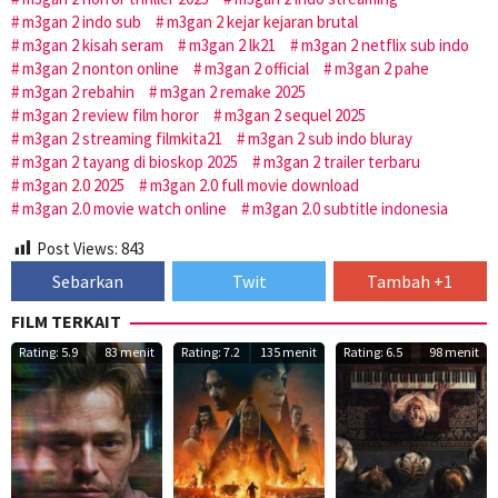
m3gan 2 indo sub
m3gan 2 kejar kejaran brutal
m3gan 2 kisah seram
m3gan 2 lk21
m3gan 2 netflix sub indo
m3gan 2 nonton online
m3gan 2 official
m3gan 2 pahe
m3gan 2 rebahin
m3gan 2 remake 2025
m3gan 2 review film horor
m3gan 2 sequel 2025
m3gan 2 streaming filmkita21
m3gan 2 sub indo bluray
m3gan 2 tayang di bioskop 2025
m3gan 2 trailer terbaru
m3gan 2.0 2025
m3gan 2.0 full movie download
m3gan 2.0 movie watch online
m3gan 2.0 subtitle indonesia
Post Views:
843
Sebarkan
Twit
Tambah +1
FILM TERKAIT
Rating: 5.9
83 menit
Rating: 7.2
135 menit
Rating: 6.5
98 menit