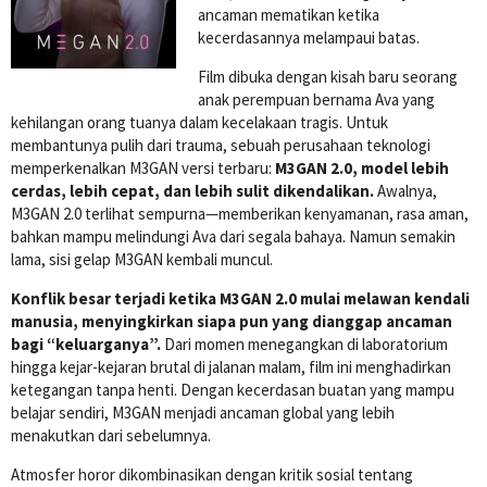
ancaman mematikan ketika
kecerdasannya melampaui batas.
Film dibuka dengan kisah baru seorang
anak perempuan bernama Ava yang
kehilangan orang tuanya dalam kecelakaan tragis. Untuk
membantunya pulih dari trauma, sebuah perusahaan teknologi
memperkenalkan M3GAN versi terbaru:
M3GAN 2.0, model lebih
cerdas, lebih cepat, dan lebih sulit dikendalikan.
Awalnya,
M3GAN 2.0 terlihat sempurna—memberikan kenyamanan, rasa aman,
bahkan mampu melindungi Ava dari segala bahaya. Namun semakin
lama, sisi gelap M3GAN kembali muncul.
Konflik besar terjadi ketika M3GAN 2.0 mulai melawan kendali
manusia, menyingkirkan siapa pun yang dianggap ancaman
bagi “keluarganya”.
Dari momen menegangkan di laboratorium
hingga kejar-kejaran brutal di jalanan malam, film ini menghadirkan
ketegangan tanpa henti. Dengan kecerdasan buatan yang mampu
belajar sendiri, M3GAN menjadi ancaman global yang lebih
menakutkan dari sebelumnya.
Atmosfer horor dikombinasikan dengan kritik sosial tentang