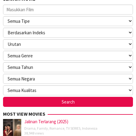
MOST VIEW MOVIES
Jalinan Terlarang (2025)
Drama
,
Family
,
Romance
,
TV SERIES
,
Indonesia
38,948 views