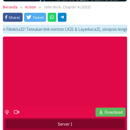
Beranda
Action
John Wick: Chapter 4 (2023)
Sharer
Tweet
mkita21! Temukan link nonton LK21 & Layarkaca21, sinopsis lengkap, dan
Download
Server 1