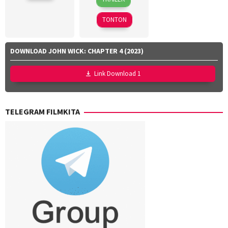
Mar
Kinoi
2026
Lubis
,
TONTON
Hollynov
Renafia
,
Mutia
DOWNLOAD JOHN WICK: CHAPTER 4 (2023)
Effendi
,
Nurul
Link Download 1
Ravika
TELEGRAM FILMKITA