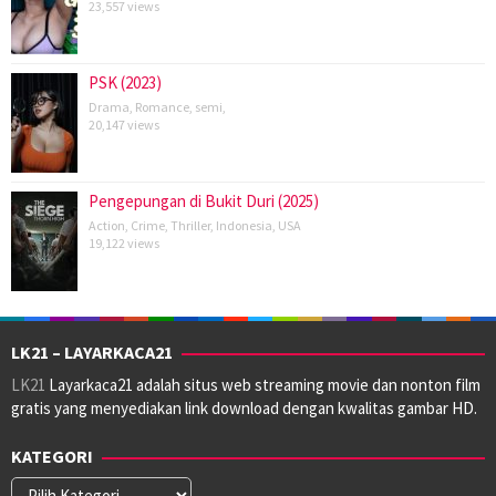
23,557 views
PSK (2023)
Drama
,
Romance
,
semi
,
20,147 views
Pengepungan di Bukit Duri (2025)
Action
,
Crime
,
Thriller
,
Indonesia
,
USA
19,122 views
LK21 – LAYARKACA21
LK21
Layarkaca21 adalah situs web streaming movie dan nonton film
gratis yang menyediakan link download dengan kwalitas gambar HD.
KATEGORI
Kategori