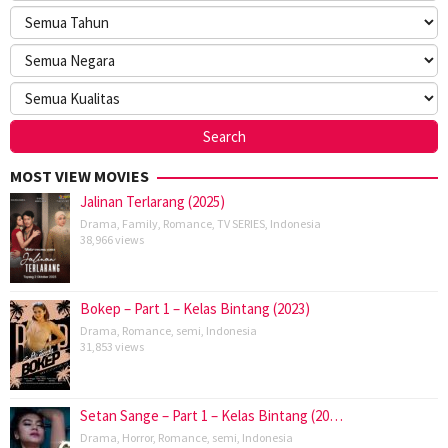
MOST VIEW MOVIES
Jalinan Terlarang (2025)
Drama
,
Family
,
Romance
,
TV SERIES
,
Indonesia
38,966 views
Bokep – Part 1 – Kelas Bintang (2023)
Drama
,
Romance
,
semi
,
Indonesia
31,853 views
Setan Sange – Part 1 – Kelas Bintang (20…
Drama
,
Horror
,
Romance
,
semi
,
Indonesia