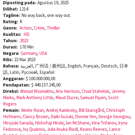
Diposting pada:
Agustus 19, 2025
Dilihat:
1214
Tagline:
No way back, one way out.
Rating:
R
Genre:
Action
,
Crime
,
Thriller
Kualitas:
HD
Tahun:
2023
Durasi:
170 Min
Negara:
Germany
,
USA
Rilis:
22 Mar 2023
Bahasa:
العربية, 广州话 / 廣州話, English, Français, Deutsch, 日本
語, Latin, Pусский, Español
Anggaran:
$ 100.000.000,00
Pendapatan:
$ 440.157.245,00
Direksi:
Ahmad Khomakho
,
Aria Harrison
,
Chad Stahelski
,
Jeremy
Marks
,
Mark Anthony Little
,
Maud Ducre
,
Samuel Payen
,
Scott
Rogers
Pemain:
Aimée Kwan
,
Andrej Kaminsky
,
Bill Skarsgård
,
Christoph
Hofmann
,
Clancy Brown
,
Daiki Suzuki
,
Donnie Yen
,
George Georgiou
,
Hiroyuki Sanada
,
Hishofuji Hiroki
,
Ian McShane
,
Irina Trifanov
,
Iryna
Fedorova
,
Ivy Quainoo
,
Julia Asuka Riedl
,
Keanu Reeves
,
Lance