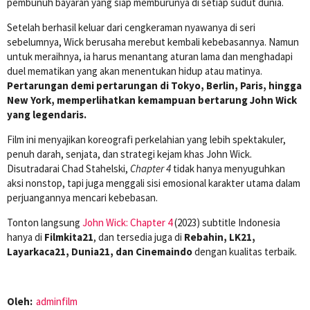
pembunuh bayaran yang siap memburunya di setiap sudut dunia.
Setelah berhasil keluar dari cengkeraman nyawanya di seri
sebelumnya, Wick berusaha merebut kembali kebebasannya. Namun
untuk meraihnya, ia harus menantang aturan lama dan menghadapi
duel mematikan yang akan menentukan hidup atau matinya.
Pertarungan demi pertarungan di Tokyo, Berlin, Paris, hingga
New York, memperlihatkan kemampuan bertarung John Wick
yang legendaris.
Film ini menyajikan koreografi perkelahian yang lebih spektakuler,
penuh darah, senjata, dan strategi kejam khas John Wick.
Disutradarai Chad Stahelski,
Chapter 4
tidak hanya menyuguhkan
aksi nonstop, tapi juga menggali sisi emosional karakter utama dalam
perjuangannya mencari kebebasan.
Tonton langsung
John Wick: Chapter 4
(2023) subtitle Indonesia
hanya di
Filmkita21
, dan tersedia juga di
Rebahin, LK21,
Layarkaca21, Dunia21, dan Cinemaindo
dengan kualitas terbaik.
Oleh:
adminfilm