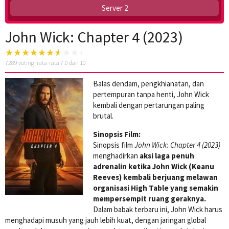
Server 2
John Wick: Chapter 4 (2023)
7289
voting, rata-rata
7.0
dari 10
Balas dendam, pengkhianatan, dan
pertempuran tanpa henti, John Wick
kembali dengan pertarungan paling
brutal.
Sinopsis Film:
Sinopsis film
John Wick: Chapter 4 (2023)
menghadirkan
aksi laga penuh
adrenalin ketika John Wick (Keanu
Reeves) kembali berjuang melawan
organisasi High Table yang semakin
mempersempit ruang geraknya.
Dalam babak terbaru ini, John Wick harus
menghadapi musuh yang jauh lebih kuat, dengan jaringan global