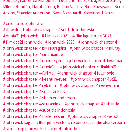
Reddick
,
Laurence Fishburne
,
Lous and the Yakuza
,
Marko Zaror
,
Milena Rendón
,
Natalia Tena
,
Raicho Vasilev
,
Rina Sawayama
,
Scott
Adkins
,
Shamier Anderson
,
Sven Marquardt
,
Yoshinori Tashiro
cinemaindo john wick
download john wick chapter 4 subtitle indonesia
dunia21 john wick
film aksi 2023
film laga brutal 2023
filmkita21 john wick
john wick 2023
john wick chapter 4
john wick chapter 4 bill skarsgård
john wick chapter 4 bluray
john wick chapter 4 cinemaindo
john wick chapter 4 donnie yen
john wick chapter 4 download
john wick chapter 4 dunia21
john wick chapter 4 filmkita21
john wick chapter 4 full hd
john wick chapter 4 full movie
john wick chapter 4 keanu reeves
john wick chapter 4 lk21
john wick chapter 4 rebahin
john wick chapter 4 review film
john wick chapter 4 scott adkins
john wick chapter 4 shamier anderson
john wick chapter 4 streaming
john wick chapter 4 sub indo
john wick chapter 4 subtitle indonesia
john wick chapter 4 trailer resmi
john wick chapter 4 webdl
john wick saga
lk21 john wick
rekomendasi film aksi terbaru
streaming john wick chapter 4 sub indo