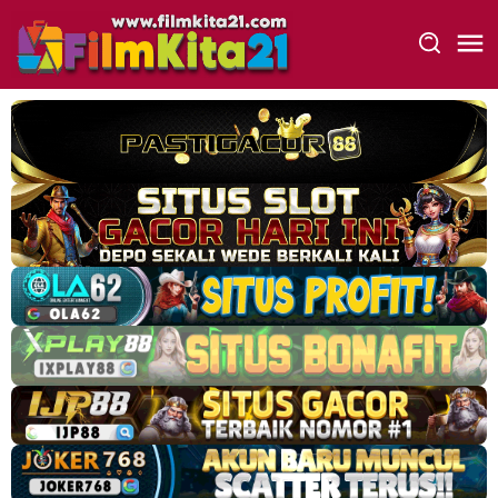
Loncat
ke
konten