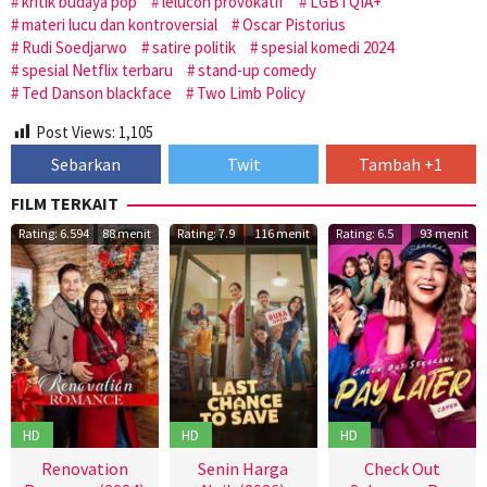
kritik budaya pop
lelucon provokatif
LGBTQIA+
materi lucu dan kontroversial
Oscar Pistorius
Rudi Soedjarwo
satire politik
spesial komedi 2024
spesial Netflix terbaru
stand-up comedy
Ted Danson blackface
Two Limb Policy
Post Views:
1,105
Sebarkan
Twit
Tambah +1
FILM TERKAIT
Rating: 6.594
88 menit
Rating: 7.9
116 menit
Rating: 6.5
93 menit
HD
HD
HD
Renovation
Senin Harga
Check Out