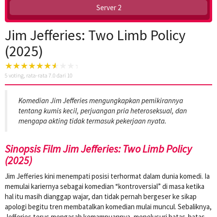
Server 2
Jim Jefferies: Two Limb Policy
(2025)
5
voting, rata-rata
7.0
dari 10
Komedian Jim Jefferies mengungkapkan pemikirannya
tentang kumis kecil, perjuangan pria heteroseksual, dan
mengapa akting tidak termasuk pekerjaan nyata.
Sinopsis Film Jim Jefferies: Two Limb Policy
(2025)
Jim Jefferies kini menempati posisi terhormat dalam dunia komedi. Ia
memulai kariernya sebagai komedian “kontroversial” di masa ketika
hal itu masih dianggap wajar, dan tidak pernah bergeser ke sikap
apologi begitu tren membatalkan komedian mulai muncul. Sebaliknya,
Jefferies terus mengasah kemampuannya, menelusuri batas-batas