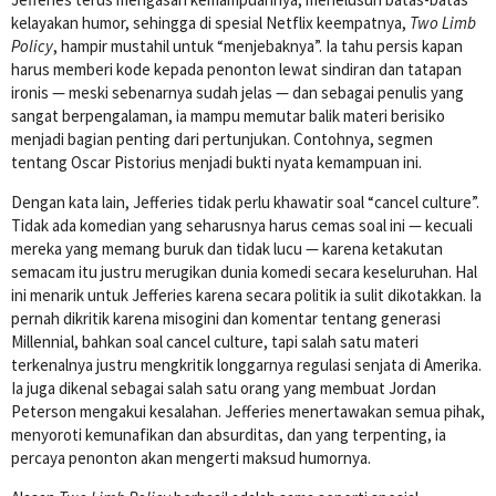
kelayakan humor, sehingga di spesial Netflix keempatnya,
Two Limb
Policy
, hampir mustahil untuk “menjebaknya”. Ia tahu persis kapan
harus memberi kode kepada penonton lewat sindiran dan tatapan
ironis — meski sebenarnya sudah jelas — dan sebagai penulis yang
sangat berpengalaman, ia mampu memutar balik materi berisiko
menjadi bagian penting dari pertunjukan. Contohnya, segmen
tentang Oscar Pistorius menjadi bukti nyata kemampuan ini.
Dengan kata lain, Jefferies tidak perlu khawatir soal “cancel culture”.
Tidak ada komedian yang seharusnya harus cemas soal ini — kecuali
mereka yang memang buruk dan tidak lucu — karena ketakutan
semacam itu justru merugikan dunia komedi secara keseluruhan. Hal
ini menarik untuk Jefferies karena secara politik ia sulit dikotakkan. Ia
pernah dikritik karena misogini dan komentar tentang generasi
Millennial, bahkan soal cancel culture, tapi salah satu materi
terkenalnya justru mengkritik longgarnya regulasi senjata di Amerika.
Ia juga dikenal sebagai salah satu orang yang membuat Jordan
Peterson mengakui kesalahan. Jefferies menertawakan semua pihak,
menyoroti kemunafikan dan absurditas, dan yang terpenting, ia
percaya penonton akan mengerti maksud humornya.