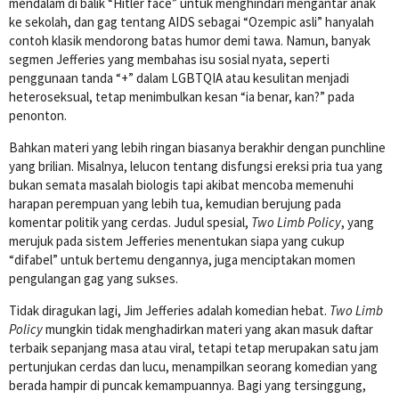
mendalam di balik “Hitler face” untuk menghindari mengantar anak
ke sekolah, dan gag tentang AIDS sebagai “Ozempic asli” hanyalah
contoh klasik mendorong batas humor demi tawa. Namun, banyak
segmen Jefferies yang membahas isu sosial nyata, seperti
penggunaan tanda “+” dalam LGBTQIA atau kesulitan menjadi
heteroseksual, tetap menimbulkan kesan “ia benar, kan?” pada
penonton.
Bahkan materi yang lebih ringan biasanya berakhir dengan punchline
yang brilian. Misalnya, lelucon tentang disfungsi ereksi pria tua yang
bukan semata masalah biologis tapi akibat mencoba memenuhi
harapan perempuan yang lebih tua, kemudian berujung pada
komentar politik yang cerdas. Judul spesial,
Two Limb Policy
, yang
merujuk pada sistem Jefferies menentukan siapa yang cukup
“difabel” untuk bertemu dengannya, juga menciptakan momen
pengulangan gag yang sukses.
Tidak diragukan lagi, Jim Jefferies adalah komedian hebat.
Two Limb
Policy
mungkin tidak menghadirkan materi yang akan masuk daftar
terbaik sepanjang masa atau viral, tetapi tetap merupakan satu jam
pertunjukan cerdas dan lucu, menampilkan seorang komedian yang
berada hampir di puncak kemampuannya. Bagi yang tersinggung,