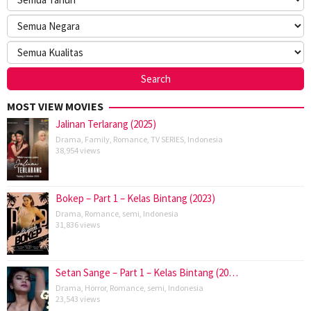
MOST VIEW MOVIES
Jalinan Terlarang (2025)
Drama
,
Family
,
Romance
,
TV SERIES
,
Indonesia
38,954 views
Bokep – Part 1 – Kelas Bintang (2023)
Drama
,
Romance
,
semi
,
Indonesia
31,836 views
Setan Sange – Part 1 – Kelas Bintang (20…
Drama
,
Horror
,
Romance
,
semi
,
Indonesia
23,543 views