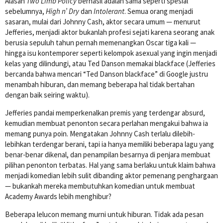
Alasan
Two Limb Policy
berhasil adalah sama seperti spesial
sebelumnya,
High n’ Dry
dan
Intolerant
. Semua orang menjadi
sasaran, mulai dari Johnny Cash, aktor secara umum — menurut
Jefferies, menjadi aktor bukanlah profesi sejati karena seorang anak
berusia sepuluh tahun pernah memenangkan Oscar tiga kali —
hingga isu kontemporer seperti kelompok asexual yang ingin menjadi
kelas yang dilindungi, atau Ted Danson memakai blackface (Jefferies
bercanda bahwa mencari “Ted Danson blackface” di Google justru
menambah hiburan, dan memang beberapa hal tidak bertahan
dengan baik seiring waktu).
Jefferies pandai memperkenalkan premis yang terdengar absurd,
kemudian membuat penonton secara perlahan mengakui bahwa ia
memang punya poin. Mengatakan Johnny Cash terlalu dilebih-
lebihkan terdengar berani, tapi ia hanya memiliki beberapa lagu yang
benar-benar dikenal, dan penampilan besarnya di penjara membuat
pilihan penonton terbatas. Hal yang sama berlaku untuk klaim bahwa
menjadi komedian lebih sulit dibanding aktor pemenang penghargaan
— bukankah mereka membutuhkan komedian untuk membuat
Academy Awards lebih menghibur?
Beberapa lelucon memang murni untuk hiburan. Tidak ada pesan