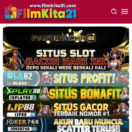
Loncat
ke
konten