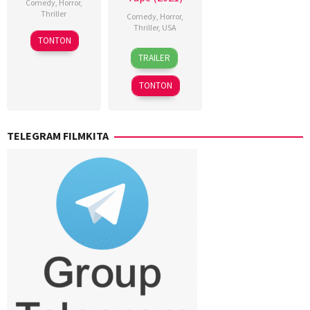
Comedy
,
Horror
,
Thriller
Comedy
,
Horror
,
Thriller
,
USA
TONTON
12
Bret
TRAILER
Aug
Lada
2022
TONTON
TELEGRAM FILMKITA