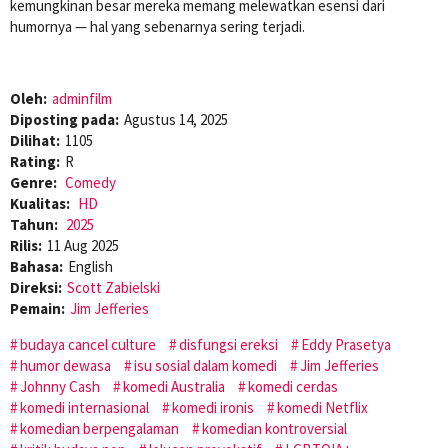
kemungkinan besar mereka memang melewatkan esensi dari
humornya — hal yang sebenarnya sering terjadi.
Oleh:
adminfilm
Diposting pada:
Agustus 14, 2025
Dilihat:
1105
Rating:
R
Genre:
Comedy
Kualitas:
HD
Tahun:
2025
Rilis:
11 Aug 2025
Bahasa:
English
Direksi:
Scott Zabielski
Pemain:
Jim Jefferies
budaya cancel culture
disfungsi ereksi
Eddy Prasetya
humor dewasa
isu sosial dalam komedi
Jim Jefferies
Johnny Cash
komedi Australia
komedi cerdas
komedi internasional
komedi ironis
komedi Netflix
komedian berpengalaman
komedian kontroversial