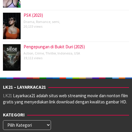
PSK (2023)
Drama
,
Romance
,
semi
,
20,133 views
Pengepungan di Bukit Duri (2025)
Action
,
Crime
,
Thriller
,
Indonesia
,
USA
19,111 views
LK21 – LAYARKACA21
LK21
Layarkaca21 adalah situs web streaming movie dan nonton film
gratis yang menyediakan link download dengan kwalitas gambar HD.
KATEGORI
Kategori