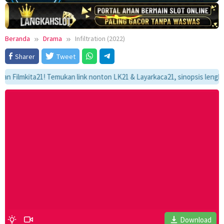
Beranda
Drama
Infiltration (2022)
Sharer
Tweet
lmkita21! Temukan link nonton LK21 & Layarkaca21, sinopsis lengkap, dan
Download