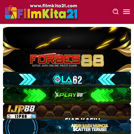
Loncat
ke
konten