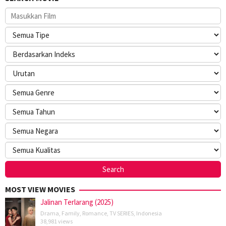
MOST VIEW MOVIES
Jalinan Terlarang (2025)
Drama
,
Family
,
Romance
,
TV SERIES
,
Indonesia
38,981 views