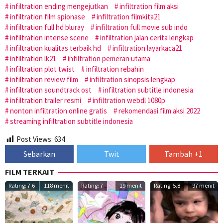
infiltration ending mengejutkan
infiltration film aksi
infiltration film spionase
infiltration filmkita21
infiltration full hd bluray
infiltration full movie sub indo
infiltration intense scene
infiltration jalan cerita lengkap
infiltration kualitas terbaik hd
infiltration layarkaca21
infiltration lk21
infiltration pemeran utama
infiltration plot twist
infiltration rebahin
infiltration review film
infiltration sinopsis lengkap
infiltration soundtrack ost
infiltration subtitle indonesia
infiltration trailer resmi
infiltration webdl 1080p
nonton infiltration online gratis
rekomendasi film aksi 2022
streaming infiltration subtitle indonesia
Post Views:
634
Sebarkan
Twit
Tambah +1
FILM TERKAIT
Rating: 7.6
118 menit
Rating: 7
19 menit
Rating: 5.8
97 menit