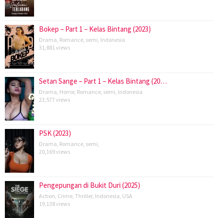
Bokep – Part 1 – Kelas Bintang (2023)
Drama
,
Romance
,
semi
,
Indonesia
31,881 views
Setan Sange – Part 1 – Kelas Bintang (20…
Drama
,
Horror
,
Romance
,
semi
,
Indonesia
23,577 views
PSK (2023)
Drama
,
Romance
,
semi
,
20,169 views
Pengepungan di Bukit Duri (2025)
Action
,
Crime
,
Thriller
,
Indonesia
,
USA
19,138 views