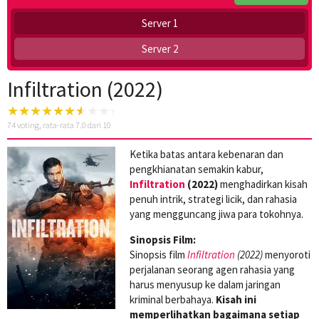
Server 1
Server 2
Infiltration (2022)
74
voting, rata-rata
7.0
dari 10
Ketika batas antara kebenaran dan
pengkhianatan semakin kabur,
Infiltration
(2022)
menghadirkan kisah
penuh intrik, strategi licik, dan rahasia
yang mengguncang jiwa para tokohnya.
Sinopsis Film:
Sinopsis film
Infiltration
(2022)
menyoroti
perjalanan seorang agen rahasia yang
harus menyusup ke dalam jaringan
kriminal berbahaya.
Kisah ini
memperlihatkan bagaimana setiap