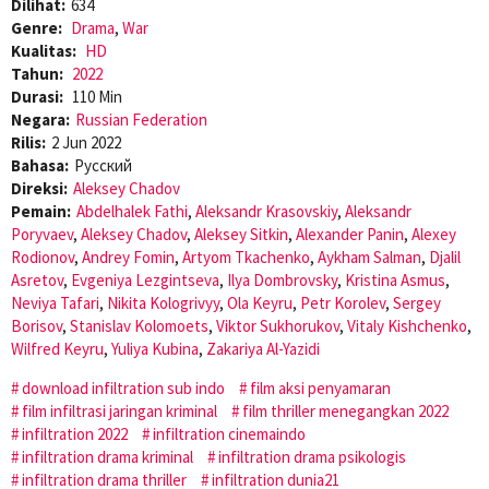
Dilihat:
634
Genre:
Drama
,
War
Kualitas:
HD
Tahun:
2022
Durasi:
110 Min
Negara:
Russian Federation
Rilis:
2 Jun 2022
Bahasa:
Pусский
Direksi:
Aleksey Chadov
Pemain:
Abdelhalek Fathi
,
Aleksandr Krasovskiy
,
Aleksandr
Poryvaev
,
Aleksey Chadov
,
Aleksey Sitkin
,
Alexander Panin
,
Alexey
Rodionov
,
Andrey Fomin
,
Artyom Tkachenko
,
Aykham Salman
,
Djalil
Asretov
,
Evgeniya Lezgintseva
,
Ilya Dombrovsky
,
Kristina Asmus
,
Neviya Tafari
,
Nikita Kologrivyy
,
Ola Keyru
,
Petr Korolev
,
Sergey
Borisov
,
Stanislav Kolomoets
,
Viktor Sukhorukov
,
Vitaly Kishchenko
,
Wilfred Keyru
,
Yuliya Kubina
,
Zakariya Al-Yazidi
download infiltration sub indo
film aksi penyamaran
film infiltrasi jaringan kriminal
film thriller menegangkan 2022
infiltration 2022
infiltration cinemaindo
infiltration drama kriminal
infiltration drama psikologis
infiltration drama thriller
infiltration dunia21