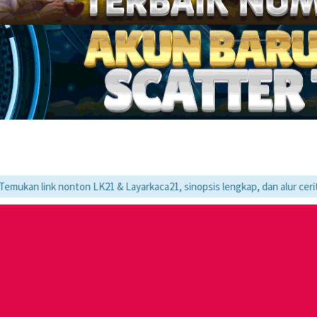
onton LK21 & Layarkaca21, sinopsis lengkap, dan alur cerita movie favo