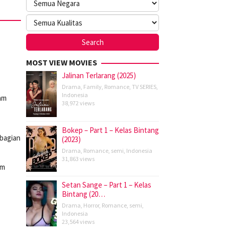
MOST VIEW MOVIES
Jalinan Terlarang (2025)
,
Drama
,
Family
,
Romance
,
TV SERIES
,
Indonesia
lam
38,972 views
Bokep – Part 1 – Kelas Bintang
 bagian
(2023)
Drama
,
Romance
,
semi
,
Indonesia
31,863 views
am
Setan Sange – Part 1 – Kelas
Bintang (20…
Drama
,
Horror
,
Romance
,
semi
,
Indonesia
23,564 views