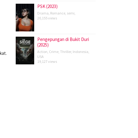
PSK (2023)
Drama
,
Romance
,
semi
,
20,155 views
Pengepungan di Bukit Duri
(2025)
Action
,
Crime
,
Thriller
,
Indonesia
,
kat.
USA
19,127 views