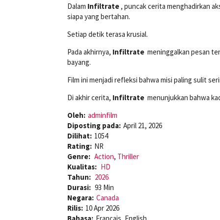
Dalam
Infiltrate
, puncak cerita menghadirkan a
siapa yang bertahan.
Setiap detik terasa krusial.
Pada akhirnya,
Infiltrate
meninggalkan pesan tenta
bayang.
Film ini menjadi refleksi bahwa misi paling sulit 
Di akhir cerita,
Infiltrate
menunjukkan bahwa kadan
Oleh:
adminfilm
Diposting pada:
April 21, 2026
Dilihat:
1054
Rating:
NR
Genre:
Action
,
Thriller
Kualitas:
HD
Tahun:
2026
Durasi:
93 Min
Negara:
Canada
Rilis:
10 Apr 2026
Bahasa:
Français, English