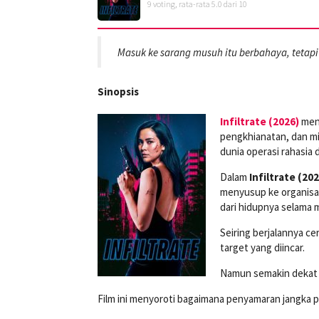
9
voting, rata-rata
5.0
dari 10
Masuk ke sarang musuh itu berbahaya, tetapi k
Sinopsis
Infiltrate (2026)
meng
pengkhianatan, dan mis
dunia operasi rahasia
Dalam
Infiltrate (202
menyusup ke organisas
dari hidupnya selama m
Seiring berjalannya ce
target yang diincar.
Namun semakin dekat p
Film ini menyoroti bagaimana penyamaran jangka pa