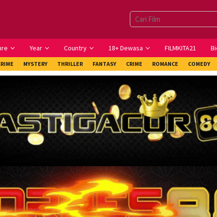
nre
Year
Country
18+ Dewasa
FILMKITA21
Bi
CRIME
MYSTERY
THRILLER
FANTASY
CRIME
ROMANCE
COMEDY