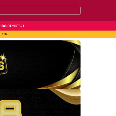
olink FILMKITA21
SEMI