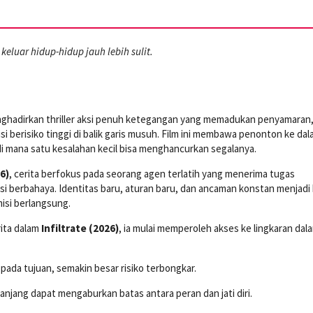
eluar hidup-hidup jauh lebih sulit.
hadirkan thriller aksi penuh ketegangan yang memadukan penyamaran
i berisiko tinggi di balik garis musuh. Film ini membawa penonton ke da
 di mana satu kesalahan kecil bisa menghancurkan segalanya.
6)
, cerita berfokus pada seorang agen terlatih yang menerima tugas
i berbahaya. Identitas baru, aturan baru, dan ancaman konstan menjadi
isi berlangsung.
rita dalam
Infiltrate (2026)
, ia mulai memperoleh akses ke lingkaran dal
ada tujuan, semakin besar risiko terbongkar.
njang dapat mengaburkan batas antara peran dan jati diri.