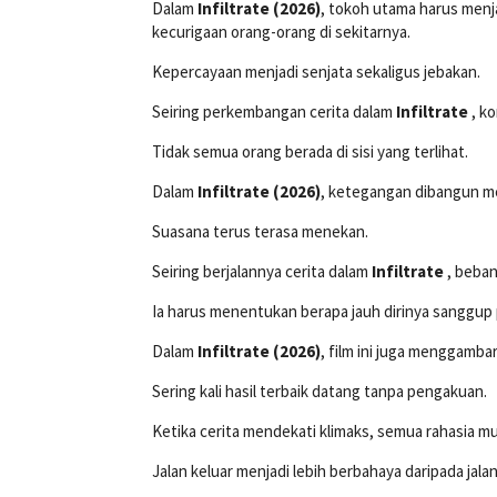
Dalam
Infiltrate (2026)
, tokoh utama harus men
kecurigaan orang-orang di sekitarnya.
Kepercayaan menjadi senjata sekaligus jebakan.
Seiring perkembangan cerita dalam
Infiltrate
, k
Tidak semua orang berada di sisi yang terlihat.
Dalam
Infiltrate (2026)
, ketegangan dibangun me
Suasana terus terasa menekan.
Seiring berjalannya cerita dalam
Infiltrate
, beba
Ia harus menentukan berapa jauh dirinya sanggup p
Dalam
Infiltrate (2026)
, film ini juga menggamba
Sering kali hasil terbaik datang tanpa pengakuan.
Ketika cerita mendekati klimaks, semua rahasia m
Jalan keluar menjadi lebih berbahaya daripada jala