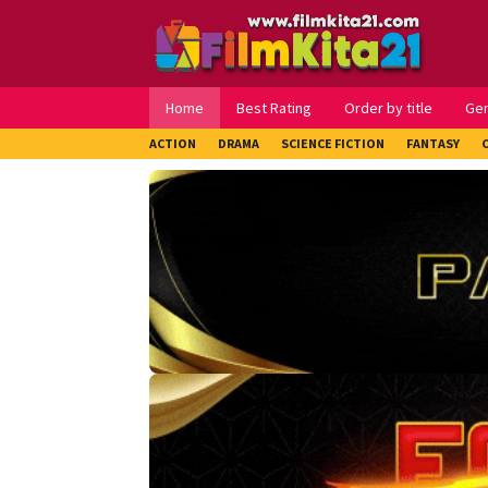
Loncat
ke
konten
Home
Best Rating
Order by title
Ge
ACTION
DRAMA
SCIENCE FICTION
FANTASY