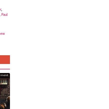
r
,
,
Paul
view
8 menit