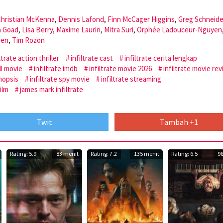
hristian McKenna
,
Dennis Lafond
,
Finn McCager Higgins
,
Greg Schneide
n Goad
,
Lisa Berry
,
Maxime Laurin
,
Mitra Suri
,
Orphée Ladouceur-Nguyen
ien
,
Tim Rozon
ltrate action thriller
infiltrate cast
infiltrate cerita lengkap
ull movie
infiltrate imdb
infiltrate movie 2026
infiltrate movie re
inopsis
infiltrate spy movie
infiltrate streaming
film
james mark infiltrate
Twit
Tambah +1
Rating: 5.9
83 menit
Rating: 7.2
135 menit
Rating: 6.5
9