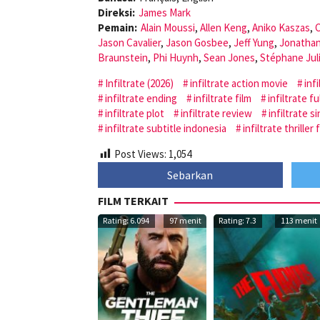
Direksi:
James Mark
Pemain:
Alain Moussi
,
Allen Keng
,
Aniko Kaszas
,
C
Jason Cavalier
,
Jason Gosbee
,
Jeff Yung
,
Jonatha
Braunstein
,
Phi Huynh
,
Sean Jones
,
Stéphane Jul
Infiltrate (2026)
infiltrate action movie
infi
infiltrate ending
infiltrate film
infiltrate f
infiltrate plot
infiltrate review
infiltrate s
infiltrate subtitle indonesia
infiltrate thriller 
Post Views:
1,054
Sebarkan
FILM TERKAIT
Rating: 6.094
97 menit
Rating: 7.3
113 menit