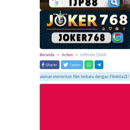
Beranda
Action
Infiltrate (2026)
Sharer
Tweet
mati pengalaman menonton film terbaru dengan Filmkita21! Temukan link n