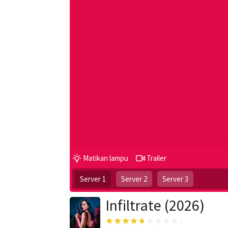
Matikan lampu
Trailer
Server 1
Server 2
Server 3
Infiltrate (2026)