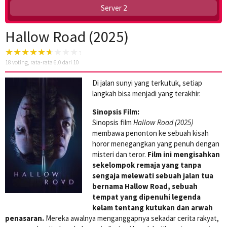
Server 2
Hallow Road (2025)
18
voting, rata-rata
6.0
dari 10
Di jalan sunyi yang terkutuk, setiap
langkah bisa menjadi yang terakhir.
Sinopsis Film:
Sinopsis film
Hallow Road (2025)
membawa penonton ke sebuah kisah
horor menegangkan yang penuh dengan
misteri dan teror.
Film ini mengisahkan
sekelompok remaja yang tanpa
sengaja melewati sebuah jalan tua
bernama Hallow Road, sebuah
tempat yang dipenuhi legenda
kelam tentang kutukan dan arwah
penasaran.
Mereka awalnya menganggapnya sekadar cerita rakyat,