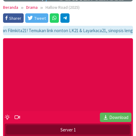
Beranda
Drama
Hallow Road (2025)
Sharer
Tweet
lmkita21! Temukan link nonton LK21 & Layarkaca21, sinopsis lengkap, da
Download
Server 1