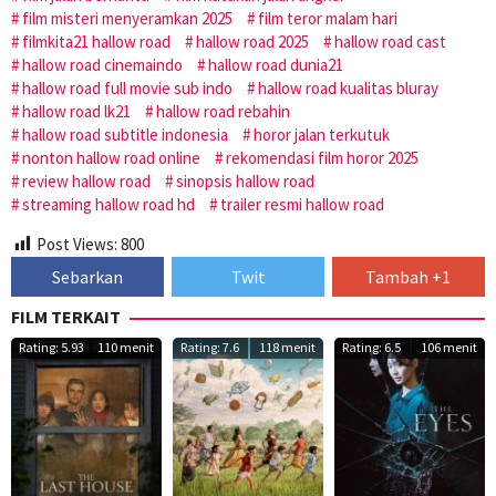
film misteri menyeramkan 2025
film teror malam hari
filmkita21 hallow road
hallow road 2025
hallow road cast
hallow road cinemaindo
hallow road dunia21
hallow road full movie sub indo
hallow road kualitas bluray
hallow road lk21
hallow road rebahin
hallow road subtitle indonesia
horor jalan terkutuk
nonton hallow road online
rekomendasi film horor 2025
review hallow road
sinopsis hallow road
streaming hallow road hd
trailer resmi hallow road
Post Views:
800
Sebarkan
Twit
Tambah +1
FILM TERKAIT
Rating: 5.93
110 menit
Rating: 7.6
118 menit
Rating: 6.5
106 menit