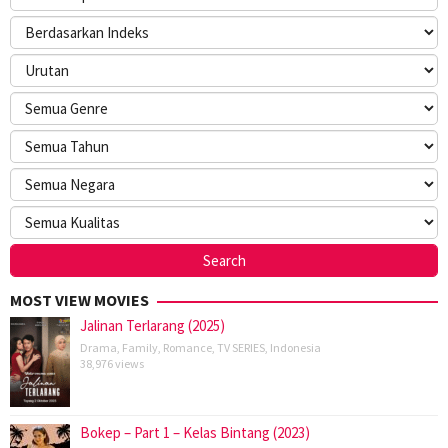
MOST VIEW MOVIES
Jalinan Terlarang (2025)
Drama
,
Family
,
Romance
,
TV SERIES
,
Indonesia
38,976 views
Bokep – Part 1 – Kelas Bintang (2023)