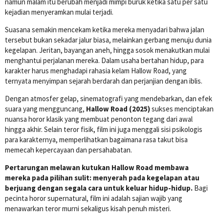
namun malam itu berubah menjadi mimpi buruk ketika satu per satu
kejadian menyeramkan mulai terjadi.
Suasana semakin mencekam ketika mereka menyadari bahwa jalan
tersebut bukan sekadar jalur biasa, melainkan gerbang menuju dunia
kegelapan. Jeritan, bayangan aneh, hingga sosok menakutkan mulai
menghantui perjalanan mereka. Dalam usaha bertahan hidup, para
karakter harus menghadapi rahasia kelam Hallow Road, yang
ternyata menyimpan sejarah berdarah dan perjanjian dengan iblis.
Dengan atmosfer gelap, sinematografi yang mendebarkan, dan efek
suara yang mengguncang,
Hallow Road (2025)
sukses menciptakan
nuansa horor klasik yang membuat penonton tegang dari awal
hingga akhir. Selain teror fisik, film ini juga menggali sisi psikologis
para karakternya, memperlihatkan bagaimana rasa takut bisa
memecah kepercayaan dan persahabatan.
Pertarungan melawan kutukan Hallow Road membawa
mereka pada pilihan sulit: menyerah pada kegelapan atau
berjuang dengan segala cara untuk keluar hidup-hidup.
Bagi
pecinta horor supernatural, film ini adalah sajian wajib yang
menawarkan teror murni sekaligus kisah penuh misteri.