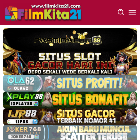
Loncat
ke
konten