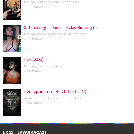
Drama
,
Romance
,
semi
,
Indonesia
31,871 views
Setan Sange – Part 1 – Kelas Bintang (20…
Drama
,
Horror
,
Romance
,
semi
,
Indonesia
23,570 views
PSK (2023)
Drama
,
Romance
,
semi
,
20,160 views
Pengepungan di Bukit Duri (2025)
Action
,
Crime
,
Thriller
,
Indonesia
,
USA
19,133 views
LK21 – LAYARKACA21