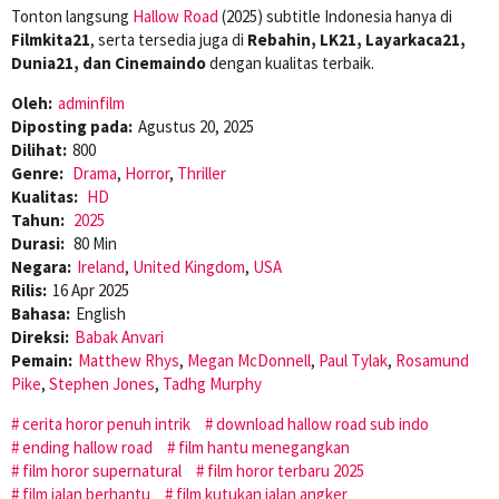
Tonton langsung
Hallow Road
(2025) subtitle Indonesia hanya di
Filmkita21
, serta tersedia juga di
Rebahin, LK21, Layarkaca21,
Dunia21, dan Cinemaindo
dengan kualitas terbaik.
Oleh:
adminfilm
Diposting pada:
Agustus 20, 2025
Dilihat:
800
Genre:
Drama
,
Horror
,
Thriller
Kualitas:
HD
Tahun:
2025
Durasi:
80 Min
Negara:
Ireland
,
United Kingdom
,
USA
Rilis:
16 Apr 2025
Bahasa:
English
Direksi:
Babak Anvari
Pemain:
Matthew Rhys
,
Megan McDonnell
,
Paul Tylak
,
Rosamund
Pike
,
Stephen Jones
,
Tadhg Murphy
cerita horor penuh intrik
download hallow road sub indo
ending hallow road
film hantu menegangkan
film horor supernatural
film horor terbaru 2025
film jalan berhantu
film kutukan jalan angker