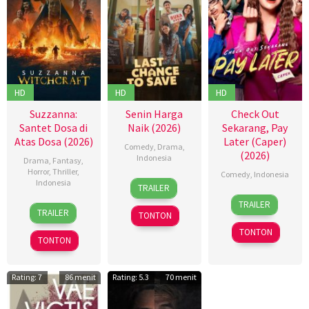
HD
HD
HD
Suzzanna:
Senin Harga
Check Out
Santet Dosa di
Naik (2026)
Sekarang, Pay
Atas Dosa (2026)
Later (Caper)
Comedy
,
Drama
,
(2026)
Indonesia
Drama
,
Fantasy
,
Horror
,
Thriller
,
Comedy
,
Indonesia
18
Dinna
Indonesia
TRAILER
Mar
Jasanti
,
5
Ardy
TRAILER
18
Azhar
2026
Fachru
Feb
Octaviand
,
TRAILER
TONTON
Mar
Kinoi
Rizza
2026
Ary
TONTON
2026
Lubis
,
Aulia
,
TONTON
Ibrahim
,
Hollynov
Rafi
F.
Renafia
,
Farras
Habibie
Rating: 7
Mutia
86 menit
Rating: 5.3
70 menit
Zaky
,
Alkateer
Effendi
,
Utari
Nurul