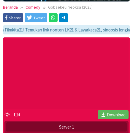
Beranda
Comedy
Gobaekeui Yeoksa (2025)
Sharer
Tweet
mkita21! Temukan link nonton LK21 & Layarkaca21, sinopsis lengkap, dan 
Download
Server 1