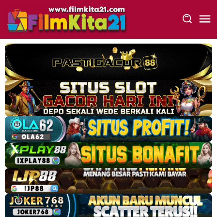
Loncat
ke
konten