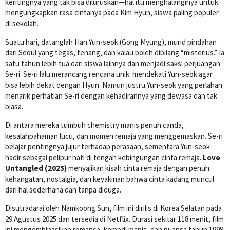
keritingnya yang tak bisa diluruskan—hal itu menghalanginya untuk
mengungkapkan rasa cintanya pada Kim Hyun, siswa paling populer
di sekolah.
Suatu hari, datanglah Han Yun-seok (Gong Myung), murid pindahan
dari Seoul yang tegas, tenang, dan kalau boleh dibilang “misterius.” Ia
satu tahun lebih tua dari siswa lainnya dan menjadi saksi perjuangan
Se-ri. Se-ri lalu merancang rencana unik: mendekati Yun-seok agar
bisa lebih dekat dengan Hyun. Namun justru Yun-seok yang perlahan
menarik perhatian Se-ri dengan kehadirannya yang dewasa dan tak
biasa.
Di antara mereka tumbuh chemistry manis penuh canda,
kesalahpahaman lucu, dan momen remaja yang menggemaskan. Se-ri
belajar pentingnya jujur terhadap perasaan, sementara Yun-seok
hadir sebagai pelipur hati di tengah kebingungan cinta remaja.
Love
Untangled (2025)
menyajikan kisah cinta remaja dengan penuh
kehangatan, nostalgia, dan keyakinan bahwa cinta kadang muncul
dari hal sederhana dan tanpa diduga.
Disutradarai oleh Namkoong Sun, film ini dirilis di Korea Selatan pada
29 Agustus 2025 dan tersedia di Netflix. Durasi sekitar 118 menit, film
ini mengombinasikan romansa, komedi manis, dan nuansa tahun 1998