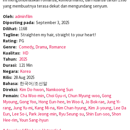
yang membuatnya terasa dekat dan mengundang senyum.
Oleh:
adminfilm
Diposting pada:
September 3, 2025
Dilihat:
1168
Tagline:
Straighten my hair, straight to your heart!
Rating:
PG
Genre:
Comedy
,
Drama
,
Romance
Kualitas:
HD
Tahun:
2025
Durasi:
121 Min
Negara:
Korea
Rilis:
28 Aug 2025
Bahasa:
한국어/조선말
Direksi:
Kim Do-hwon
,
Namkoong Sun
Pemain:
Cha Woo-min
,
Choi Gyu-ri
,
Chun Myung-woo
,
Gong
Myoung
,
Gong Yoo
,
Hong Eun-hee
,
Im Woo-il
,
Jo Bok-rae
,
Jung Yi-
rang
,
Jung Yu-mi
,
Kang Mi-na
,
Kim Chan-hyung
,
Kim Ji-young
,
Lee Da
Eun
,
Lee So-i
,
Park Jeong-min
,
Ryu Seung-su
,
Shin Eun-soo
,
Shon
Hee-rim
,
Youn Sang-hyun