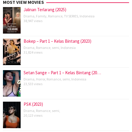
MOST VIEW MOVIES
Jalinan Terlarang (2025)
Drama
,
Family
,
Romance
,
TV SERIES
,
Indonesia
38,947 views
Bokep – Part 1 – Kelas Bintang (2023)
Drama
,
Romance
,
semi
,
Indonesia
31,824 views
Setan Sange – Part 1 – Kelas Bintang (20…
Drama
,
Horror
,
Romance
,
semi
,
Indonesia
23,533 views
PSK (2023)
Drama
,
Romance
,
semi
,
20,123 views