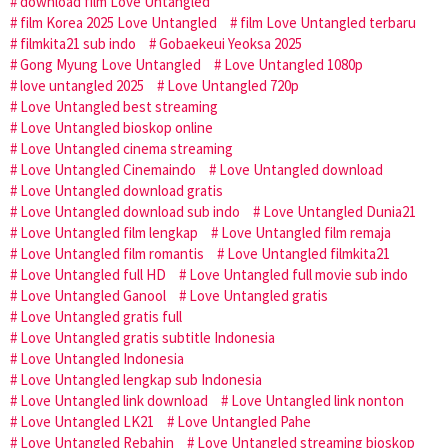
download film Love Untangled
film Korea 2025 Love Untangled
film Love Untangled terbaru
filmkita21 sub indo
Gobaekeui Yeoksa 2025
Gong Myung Love Untangled
Love Untangled 1080p
love untangled 2025
Love Untangled 720p
Love Untangled best streaming
Love Untangled bioskop online
Love Untangled cinema streaming
Love Untangled Cinemaindo
Love Untangled download
Love Untangled download gratis
Love Untangled download sub indo
Love Untangled Dunia21
Love Untangled film lengkap
Love Untangled film remaja
Love Untangled film romantis
Love Untangled filmkita21
Love Untangled full HD
Love Untangled full movie sub indo
Love Untangled Ganool
Love Untangled gratis
Love Untangled gratis full
Love Untangled gratis subtitle Indonesia
Love Untangled Indonesia
Love Untangled lengkap sub Indonesia
Love Untangled link download
Love Untangled link nonton
Love Untangled LK21
Love Untangled Pahe
Love Untangled Rebahin
Love Untangled streaming bioskop