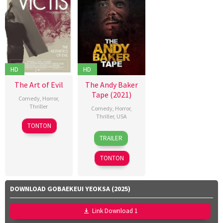
Nofita
Ravika
HD
HD
The Art of Evil
The Andy Baker
Tape (2021)
Comedy
,
Horror
,
Thriller
Comedy
,
Horror
,
Thriller
,
USA
TONTON
12
Bret
TRAILER
Aug
Lada
2022
TONTON
DOWNLOAD GOBAEKEUI YEOKSA (2025)
Link Download 1