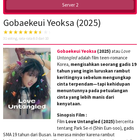
Server 2
Gobaekeui Yeoksa (2025)
31
voting, rata-rata
8.0
dari 10
Gobaekeui Yeoksa
(2025)
atau
Love
Untangled
adalah film teen-romance
Korea,
mengisahkan seorang gadis 19
tahun yang ingin luruskan rambut
keritingnya sebelum mengungkap
cinta terpendam—tapi kehidupan
menuntunnya pada petualangan
cinta yang lebih manis dari
kenyataan.
Sinopsis Film :
Film
Love Untangled (2025)
bercerita
tentang Park Se-ri (Shin Eun-soo), gadis
SMA 19 tahun dari Busan. Ia merasa minder karena rambut