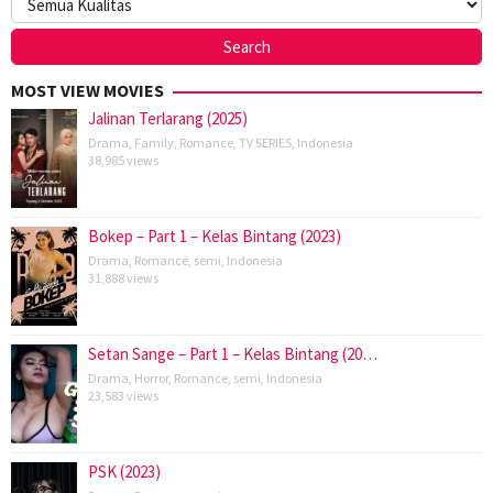
MOST VIEW MOVIES
Jalinan Terlarang (2025)
Drama
,
Family
,
Romance
,
TV SERIES
,
Indonesia
38,985 views
Bokep – Part 1 – Kelas Bintang (2023)
Drama
,
Romance
,
semi
,
Indonesia
31,888 views
Setan Sange – Part 1 – Kelas Bintang (20…
Drama
,
Horror
,
Romance
,
semi
,
Indonesia
23,583 views
PSK (2023)