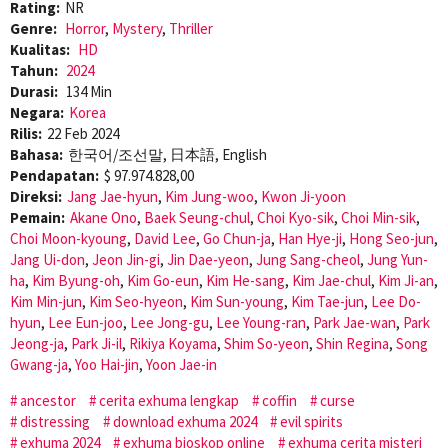
Rating:
NR
Genre:
Horror
,
Mystery
,
Thriller
Kualitas:
HD
Tahun:
2024
Durasi:
134 Min
Negara:
Korea
Rilis:
22 Feb 2024
Bahasa:
한국어/조선말, 日本語, English
Pendapatan:
$ 97.974.828,00
Direksi:
Jang Jae-hyun
,
Kim Jung-woo
,
Kwon Ji-yoon
Pemain:
Akane Ono
,
Baek Seung-chul
,
Choi Kyo-sik
,
Choi Min-sik
,
Choi Moon-kyoung
,
David Lee
,
Go Chun-ja
,
Han Hye-ji
,
Hong Seo-jun
,
Jang Ui-don
,
Jeon Jin-gi
,
Jin Dae-yeon
,
Jung Sang-cheol
,
Jung Yun-
ha
,
Kim Byung-oh
,
Kim Go-eun
,
Kim He-sang
,
Kim Jae-chul
,
Kim Ji-an
,
Kim Min-jun
,
Kim Seo-hyeon
,
Kim Sun-young
,
Kim Tae-jun
,
Lee Do-
hyun
,
Lee Eun-joo
,
Lee Jong-gu
,
Lee Young-ran
,
Park Jae-wan
,
Park
Jeong-ja
,
Park Ji-il
,
Rikiya Koyama
,
Shim So-yeon
,
Shin Regina
,
Song
Gwang-ja
,
Yoo Hai-jin
,
Yoon Jae-in
ancestor
cerita exhuma lengkap
coffin
curse
distressing
download exhuma 2024
evil spirits
exhuma 2024
exhuma bioskop online
exhuma cerita misteri