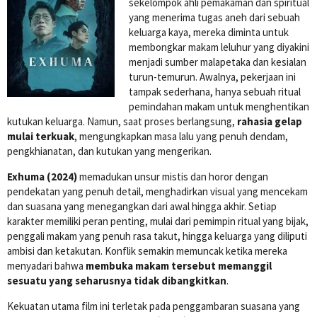
sekelompok ahli pemakaman dan spiritual
yang menerima tugas aneh dari sebuah
keluarga kaya, mereka diminta untuk
membongkar makam leluhur yang diyakini
menjadi sumber malapetaka dan kesialan
turun-temurun. Awalnya, pekerjaan ini
tampak sederhana, hanya sebuah ritual
pemindahan makam untuk menghentikan
kutukan keluarga. Namun, saat proses berlangsung,
rahasia gelap
mulai terkuak
, mengungkapkan masa lalu yang penuh dendam,
pengkhianatan, dan kutukan yang mengerikan.
Exhuma (2024)
memadukan unsur mistis dan horor dengan
pendekatan yang penuh detail, menghadirkan visual yang mencekam
dan suasana yang menegangkan dari awal hingga akhir. Setiap
karakter memiliki peran penting, mulai dari pemimpin ritual yang bijak,
penggali makam yang penuh rasa takut, hingga keluarga yang diliputi
ambisi dan ketakutan. Konflik semakin memuncak ketika mereka
menyadari bahwa
membuka makam tersebut memanggil
sesuatu yang seharusnya tidak dibangkitkan
.
Kekuatan utama film ini terletak pada penggambaran suasana yang