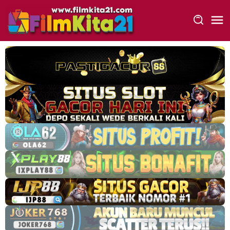
Loncat
ke
konten