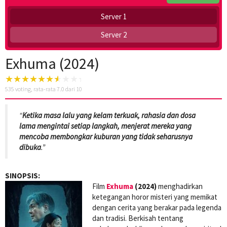
Server 1
Server 2
Exhuma (2024)
535
voting, rata-rata
7.0
dari 10
“
Ketika masa lalu yang kelam terkuak, rahasia dan dosa
lama mengintai setiap langkah, menjerat mereka yang
mencoba membongkar kuburan yang tidak seharusnya
dibuka
.”
SINOPSIS:
Film
Exhuma
(2024)
menghadirkan
ketegangan horor misteri yang memikat
dengan cerita yang berakar pada legenda
dan tradisi. Berkisah tentang