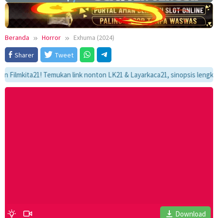
Beranda
Horror
Exhuma (2024)
Sharer
Tweet
mkita21! Temukan link nonton LK21 & Layarkaca21, sinopsis lengkap, dan 
Download