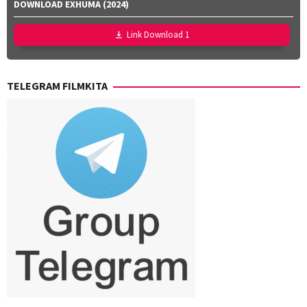
DOWNLOAD EXHUMA (2024)
Smith
,
Jess
Link Download 1
Kasparian
,
Joe
Martinez-
TELEGRAM FILMKITA
Weinberger
,
Taylor
Weiss