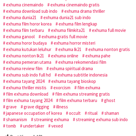
exhuma cinemaindo
exhuma cinemaindo gratis
exhuma download sub indo
exhuma drama thriller
exhuma dunia21
exhuma dunia21 sub indo
exhuma film horor korea
exhuma film lengkap
exhuma film terbaru
exhuma filmkita21
exhuma full movie
exhuma ganool
exhuma gratis full movie
exhuma horor budaya
exhuma horror misteri
exhuma kutukan leluhur
exhuma lk21
exhuma nonton gratis
exhuma nonton lk21
exhuma online
exhuma pahe
exhuma pemeran utama
exhuma rekomendasi film
exhuma review film
exhuma spiritual drama
exhuma sub indo full hd
exhuma subtitle indonesia
exhuma tayang 2024
exhuma tayang bioskop
exhuma thriller mistis
exorcism
film exhuma
film exhuma download
film exhuma streaming gratis
film exhuma tayang 2024
film exhuma terbaru
ghost
grave
grave digging
illness
japanese occupation of korea
occult
ritual
shaman
shamanism
streaming exhuma
streaming exhuma sub indo
tomb
undertaker
vexed