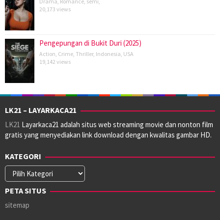
Drama
,
Romance
,
semi
,
20,173 views
Pengepungan di Bukit Duri (2025)
Action
,
Crime
,
Thriller
,
Indonesia
,
USA
19,142 views
LK21 – LAYARKACA21
LK21
Layarkaca21 adalah situs web streaming movie dan nonton film
gratis yang menyediakan link download dengan kwalitas gambar HD.
KATEGORI
Kategori
PETA SITUS
sitemap