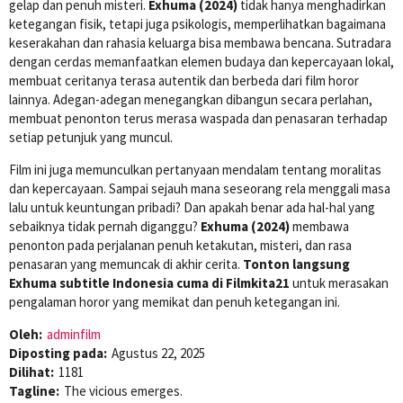
gelap dan penuh misteri.
Exhuma (2024)
tidak hanya menghadirkan
ketegangan fisik, tetapi juga psikologis, memperlihatkan bagaimana
keserakahan dan rahasia keluarga bisa membawa bencana. Sutradara
dengan cerdas memanfaatkan elemen budaya dan kepercayaan lokal,
membuat ceritanya terasa autentik dan berbeda dari film horor
lainnya. Adegan-adegan menegangkan dibangun secara perlahan,
membuat penonton terus merasa waspada dan penasaran terhadap
setiap petunjuk yang muncul.
Film ini juga memunculkan pertanyaan mendalam tentang moralitas
dan kepercayaan. Sampai sejauh mana seseorang rela menggali masa
lalu untuk keuntungan pribadi? Dan apakah benar ada hal-hal yang
sebaiknya tidak pernah diganggu?
Exhuma (2024)
membawa
penonton pada perjalanan penuh ketakutan, misteri, dan rasa
penasaran yang memuncak di akhir cerita.
Tonton langsung
Exhuma subtitle Indonesia cuma di Filmkita21
untuk merasakan
pengalaman horor yang memikat dan penuh ketegangan ini.
Oleh:
adminfilm
Diposting pada:
Agustus 22, 2025
Dilihat:
1181
Tagline:
The vicious emerges.