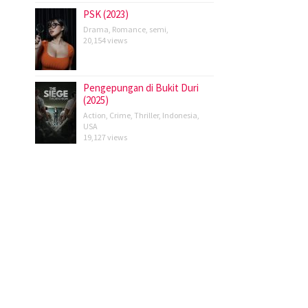
PSK (2023)
Drama
,
Romance
,
semi
,
20,154 views
Pengepungan di Bukit Duri
(2025)
Action
,
Crime
,
Thriller
,
Indonesia
,
USA
19,127 views