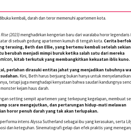
 dibuka kembali, darah dan teror memenuhi apartemen kota.
 Rise (2023)
menghadirkan kengerian baru dari waralaba horor legendaris
berlatar di sebuah gedung apartemen kumuh di tengah kota.
Cerita berfo
ng terasing, Beth dan Ellie, yang bertemu kembali setelah sekian
u berubah menjadi mimpi buruk ketika salah satu dari mereka
omicon
, kitab terkutuk yang membangkitkan kekuatan iblis kuno.
ggal, perlahan dirasuki entitas jahat yang menjadikan tubuhnya w
esudahan.
Kini, Beth harus berjuang bukan hanya untuk menyelamatkan
ya, tetapi juga menghadapi kenyataan bahwa saudari kandungnya sendi
 monster kejam haus darah.
engan setting sempit apartemen yang terkepung kegelapan, membuat se
jump scare mengejutkan, dan pertarungan hidup-mati melawan
ian horor penuh darah yang tak akan terlupakan.
 performa intens Alyssa Sutherland sebagai ibu yang kerasukan, serta Lil
si dan keteguhan. Sinematografi gelap dan efek praktis yang menega