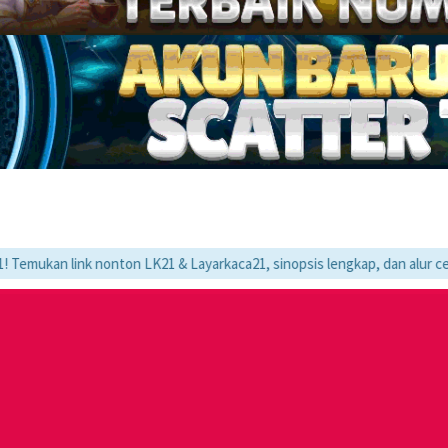
nk nonton LK21 & Layarkaca21, sinopsis lengkap, dan alur cerita movie 