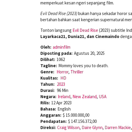
memperkuat kesan ngeri sepanjang film.
Evil Dead Rise (2023)
bukan hanya sekadar horor sad
bertahan bahkan saat kengerian supernatural m
Tonton langsung
Evil Dead Rise
(2023) subtitle In
Layarkaca21, Dunia21, dan Cinemaindo
dengan
Oleh:
adminfilm
Diposting pada:
Agustus 20, 2025
Dilihat:
1062
Tagline:
Mommy loves you to death.
Genre:
Horror
,
Thriller
Kualitas:
HD
Tahun:
2023
Durasi:
96 Min
Negara:
Ireland
,
New Zealand
,
USA
Rilis:
12 Apr 2023
Bahasa:
English
Anggaran:
$ 15.000.000,00
Pendapatan:
$ 147.156.372,00
Direksi:
Craig Wilson
,
Daire Glynn
,
Darren Mackie