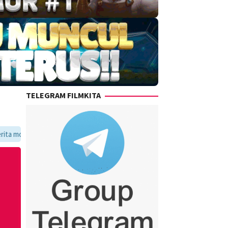
TELEGRAM FILMKITA
favoritmu dalam satu tempat yang praktis dan update setiap hari.