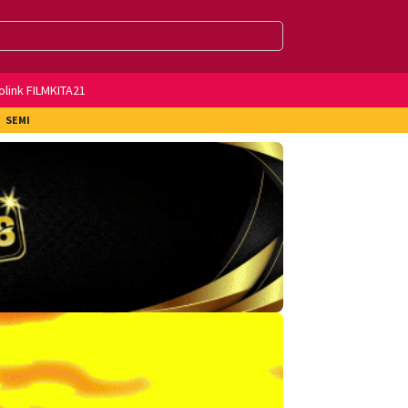
olink FILMKITA21
SEMI