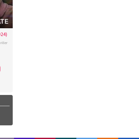
024)
riller
ff