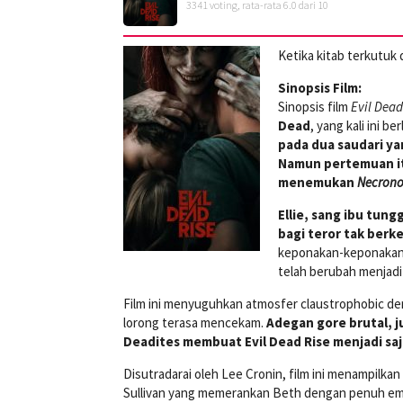
3341
voting, rata-rata
6.0
dari 10
Ketika kitab terkutuk
Sinopsis Film:
Sinopsis film
Evil Dead
Dead
, yang kali ini 
pada dua saudari ya
Namun pertemuan it
menemukan
Necron
Ellie, sang ibu tun
bagi teror tak berk
keponakan-keponakann
telah berubah menjadi
Film ini menyuguhkan atmosfer claustrophobic d
lorong terasa mencekam.
Adegan gore brutal, 
Deadites membuat Evil Dead Rise menjadi saj
Disutradarai oleh Lee Cronin, film ini menampilkan
Sullivan yang memerankan Beth dengan penuh emo