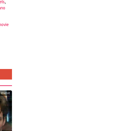
els
,
ano
 movie
3 menit