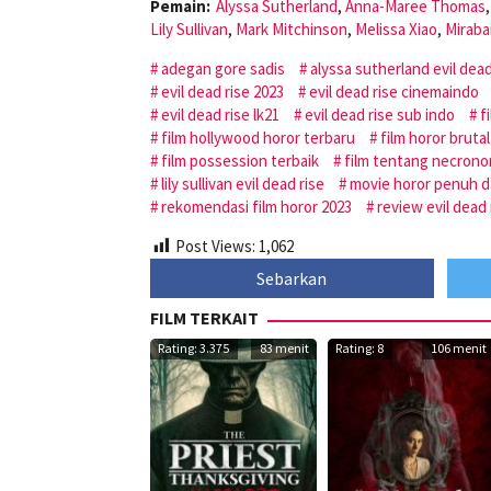
Pemain:
Alyssa Sutherland
,
Anna-Maree Thomas
Lily Sullivan
,
Mark Mitchinson
,
Melissa Xiao
,
Miraba
adegan gore sadis
alyssa sutherland evil dead
evil dead rise 2023
evil dead rise cinemaindo
evil dead rise lk21
evil dead rise sub indo
f
film hollywood horor terbaru
film horor bruta
film possession terbaik
film tentang necron
lily sullivan evil dead rise
movie horor penuh d
rekomendasi film horor 2023
review evil dead 
Post Views:
1,062
Sebarkan
FILM TERKAIT
Rating: 3.375
83 menit
Rating: 8
106 menit