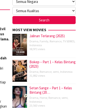
Evil
MOST VIEW MOVIES
kus
Jalinan Terlarang (2025)
 lama.
Drama
,
Family
,
Romance
,
TV SERIES
,
Indonesia
38,971 views
adah
Bokep – Part 1 – Kelas Bintang
(2023)
ri
Drama
,
Romance
,
semi
,
Indonesia
31,862 views
tiap
Setan Sange – Part 1 – Kelas
Bintang (20…
Drama
,
Horror
,
Romance
,
semi
,
y
Indonesia
23,563 views
ngkan