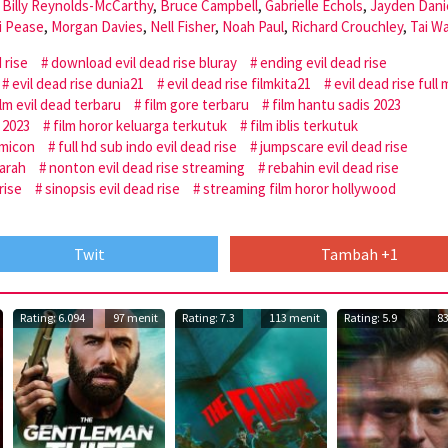
,
Billy Reynolds-McCarthy
,
Bruce Campbell
,
Gabrielle Echols
,
Jayden Dani
i Pease
,
Morgan Davies
,
Nell Fisher
,
Noah Paul
,
Richard Crouchley
,
Tai W
 rise
download evil dead rise bluray
ending evil dead rise
evil dead rise dunia21
evil dead rise filmkita21
evil dead rise full
ilm evil dead terbaru
film gore terbaru
film hantu sadis 2023
l 2023
film horor keluarga terkutuk
film iblis terkutuk
omicon
full hd sub indo evil dead rise
jumpscare evil dead rise
arah
nonton evil dead rise streaming
rebahin evil dead rise
rise
sinopsis evil dead rise
streaming film horor hollywood
Twit
Tambah +1
Rating: 6.094
97 menit
Rating: 7.3
113 menit
Rating: 5.9
8