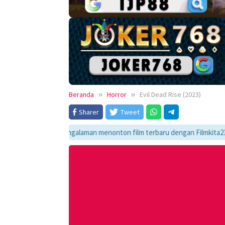
Beranda
Horror
Evil Dead Rise (2023)
Sharer
Tweet
Nikmati pengalaman menonton film terbaru dengan Filmkita21! Temukan li