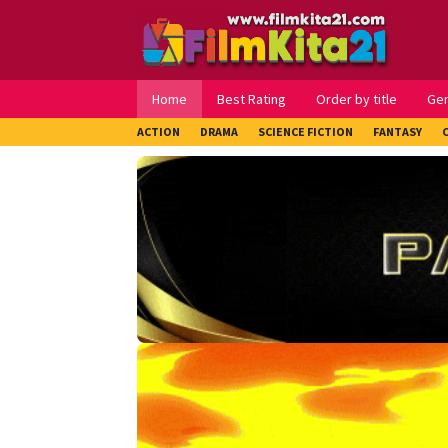
Loncat
ke
konten
Home
Best Rating
Order by title
Ge
ACTION
DRAMA
SCIENCE FICTION
FANTASY