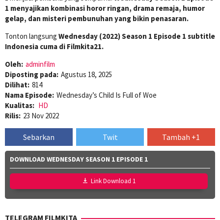
1 menyajikan kombinasi horor ringan, drama remaja, humor
gelap, dan misteri pembunuhan yang bikin penasaran.
Tonton langsung
Wednesday (2022) Season 1 Episode 1 subtitle
Indonesia cuma di Filmkita21.
Oleh:
adminfilm
Diposting pada:
Agustus 18, 2025
Dilihat:
814
Nama Episode:
Wednesday’s Child Is Full of Woe
Kualitas:
HD
Rilis:
23 Nov 2022
Sebarkan
Twit
Tambah +1
DOWNLOAD WEDNESDAY SEASON 1 EPISODE 1
Link Download 1
TELEGRAM FILMKITA