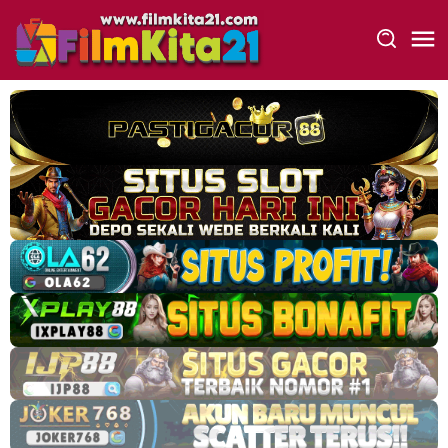
Loncat
ke
konten