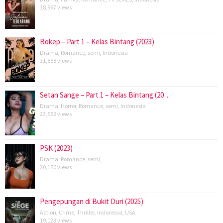
38,967 views
Bokep – Part 1 – Kelas Bintang (2023)
Drama
,
Romance
,
semi
,
Indonesia
31,858 views
Setan Sange – Part 1 – Kelas Bintang (20…
Drama
,
Horror
,
Romance
,
semi
,
Indonesia
23,559 views
PSK (2023)
Drama
,
Romance
,
semi
,
20,150 views
Pengepungan di Bukit Duri (2025)
Action
,
Crime
,
Thriller
,
Indonesia
,
USA
19,123 views