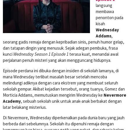
langsung
membawa
penonton pada
kisah
Wednesday
Addams
,
seorang gadis remaja dengan kepribadian sinis, penuh humor gelap,
dan tatapan dingin yang menusuk. Sejak adegan pembuka, frasa
kunci
Wednesday Season 1 Episode 1
terasa kuat, menandai awal
perjalanan penuh misteri yang akan mengguncang hidupnya.
Episode perdana ini dibuka dengan insiden di sekolah lamanya, di
mana Wednesday terlibat masalah besar setelah mencoba
melindungi adiknya dengan cara ekstrem yang membuat seluruh
sekolah gempar. Akibat kejadian tersebut, orang tuanya, Gomez dan
Morticia Addams, memutuskan mengirim Wednesday ke
Nevermore
Academy
, sebuah sekolah unik untuk anak-anak berbakat dengan
latar belakang misterius.
Di Nevermore, Wednesday diperkenalkan pada dunia baru yang jauh
berbeda dari sebelumnya. Sekolah itu dipenuhi remaja dengan
kemampuan luar biasa, suasana gotik yang pekat, dan rahasia kelam