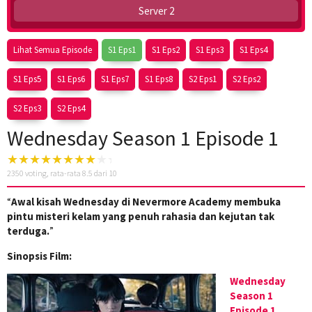
Server 2
Lihat Semua Episode
S1 Eps1
S1 Eps2
S1 Eps3
S1 Eps4
S1 Eps5
S1 Eps6
S1 Eps7
S1 Eps8
S2 Eps1
S2 Eps2
S2 Eps3
S2 Eps4
Wednesday Season 1 Episode 1
2350
voting, rata-rata
8.5
dari 10
“
Awal kisah Wednesday di Nevermore Academy membuka
pintu misteri kelam yang penuh rahasia dan kejutan tak
terduga.
”
Sinopsis Film:
Wednesday
Season 1
Episode 1