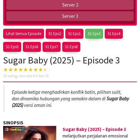
Server 2
Server 3
Lihat Semua Episode
S1 Eps2
S1 Eps1
S1 Eps3
S1 Eps4
S1 Eps5
S1 Eps6
S1 Eps7
S1 Eps8
Sugar Baby (2025) – Episode 3
10
voting, rata-rata
9.0
dari 10
Episode ketiga menghadirkan konflik batin, pilihan sulit,
dan dinamika hubungan yang semakin dalam di
Sugar Baby
(2025)
versi aman ini.
SINOPSIS
Sugar Baby (2025) – Episode 3
melanjutkan perjalanan emosional