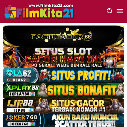
Loncat
ke
konten