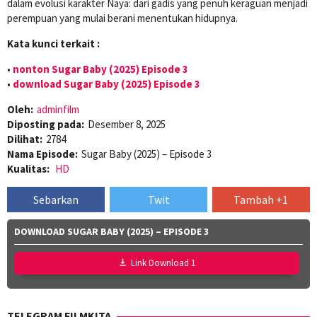
dalam evolusi karakter Naya: dari gadis yang penuh keraguan menjadi
perempuan yang mulai berani menentukan hidupnya.
Kata kunci terkait :
•
nonton Sugar Baby (2025) Episode 3
•
download Sugar Baby (2025) Episode 3
Oleh:
adminfilm
Diposting pada:
Desember 8, 2025
Dilihat:
2784
Nama Episode:
Sugar Baby (2025) – Episode 3
Kualitas:
HD
Sebarkan
Twit
Tambah +1
DOWNLOAD SUGAR BABY (2025) – EPISODE 3
Link Download 1
TELEGRAM FILMKITA