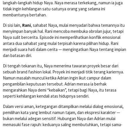
langkah-langkah hidup Naya. Naya merasa terkekang, namun ia juga
tidak ingin kehilangan satu-satunya orang yang selama ini
membantunya bertahan.
Di sisi lain,
Rani
, sahabat Naya, mulai menyadari bahwa temannya itu
menyimpan banyak hal. Rani mencoba membuka obrolan jujur, tetapi
Naya sulit bercerita. Episode ini memperlihatkan konflik emosional
antara dua sahabat yang mulai terpisah karena pilihan hidup. Rani
menjadi suara hati dalam cerita — mengingatkan Naya tentang impian
dan batasan diri.
Di tengah tekanan itu, Naya menerima tawaran proyek besar dari
sebuah brand fashion lokal. Proyek ini menjadi titik terang kariernya.
Namun masalah muncul ketika Adrian ingin ikut campur dalam
pengambilan keputusan tersebut. Adrian merasa ia berhak
mengarahkan Naya demi “kebaikan”, tetapi bagi Naya, itu terasa
seperti kehilangan kendali atas hidupnya sendiri.
Dalam versi aman, ketegangan ditampilkan melalui dialog emosional,
pemilihan kata yang lembut namun tajam, dan ekspresi karakter —
bukan melalui adegan sensitif. Hubungan Naya dan Adrian mulai
memasuki fase rapuh: keduanya saling membutuhkan, tetapi sama-