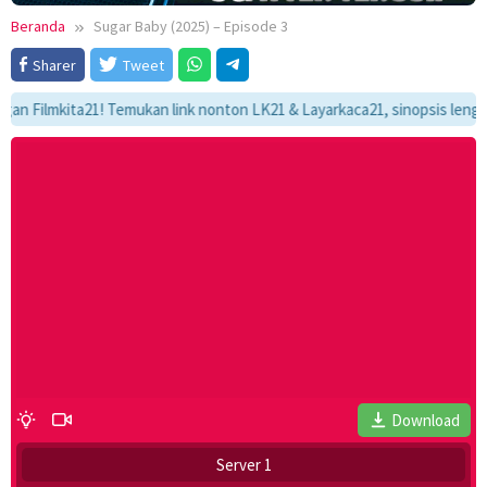
Beranda
Sugar Baby (2025) – Episode 3
Sharer
Tweet
Filmkita21! Temukan link nonton LK21 & Layarkaca21, sinopsis lengkap, d
Download
Server 1