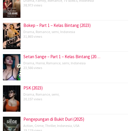
Drama
,
Family
,
Romance
,
TV SERIES
,
Indonesia
38,973 views
Bokep – Part 1 – Kelas Bintang (2023)
Drama
,
Romance
,
semi
,
Indonesia
31,865 views
Setan Sange – Part 1 – Kelas Bintang (20…
Drama
,
Horror
,
Romance
,
semi
,
Indonesia
23,566 views
PSK (2023)
Drama
,
Romance
,
semi
,
20,157 views
Pengepungan di Bukit Duri (2025)
Action
,
Crime
,
Thriller
,
Indonesia
,
USA
19,129 views