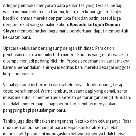
Adegan pembuka menyoroti para penyintas yang tersisa. Setiap
wajah memancarkan rasa trauma, lelah, dan kebanggaan. Tanjiro
berdiri di antara mereka dengan luka fisik dan batin, tetapi juga
dengan tekad yang semakin kokoh.
Episode ketujuh Demon
Slayer
memperlihatkan bagaimana penderitaan dapat membentuk
kekuatan baru.
Upacara kelulusan berlangsung dengan khidmat. Para calon
pembasmi diminta memilih batu mineral khusus yang nantinya akan
ditempa menjadi pedang Nichirin. Proses sederhana ini sarat makna,
karena menandakan lahirnya identitas baru mereka sebagai anggota
korps pembasmi.
Visual episode ini berbeda dari sebelumnya—lebih tenang, tetapi
tetap penuh emosi. Warna lembut, suasana pagi yang damai, serta
musik melankolis memberi jeda setelah pertarungan sengit di hutan.
Ini adalah momen napas bagi penonton, sembari menyiapkan
panggung bagi petualangan baru.
Tanjiro juga diperlihatkan mengenang Nezuko dan keluarganya. Rasa
rindu bercampur semangat baru menjadikan karakternya lebih
manusiawi. Episode ini menegaskan bahwa tujuannya tidak hanya