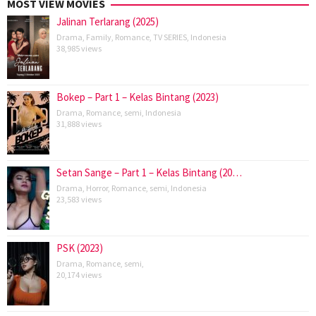
MOST VIEW MOVIES
Jalinan Terlarang (2025)
Drama
,
Family
,
Romance
,
TV SERIES
,
Indonesia
38,985 views
Bokep – Part 1 – Kelas Bintang (2023)
Drama
,
Romance
,
semi
,
Indonesia
31,888 views
Setan Sange – Part 1 – Kelas Bintang (20…
Drama
,
Horror
,
Romance
,
semi
,
Indonesia
23,583 views
PSK (2023)
Drama
,
Romance
,
semi
,
20,174 views