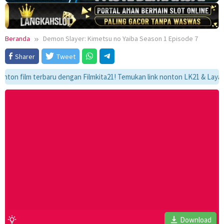
Beranda
Demon Slayer: Kimetsu no Yaiba Season 1 Episode 7
Sharer
Tweet
 film terbaru dengan Filmkita21! Temukan link nonton LK21 & Layarkaca21
Download