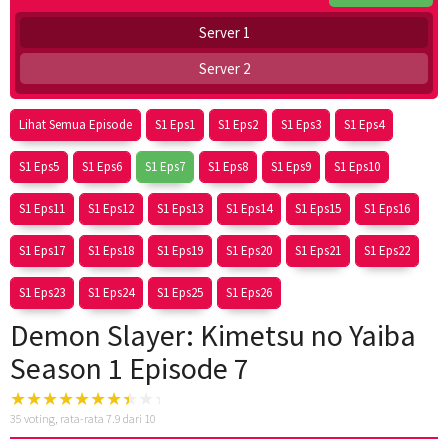
Server 1
Server 2
Lihat Semua Episode
S1 Eps1
S1 Eps2
S1 Eps3
S1 Eps4
S1 Eps5
S1 Eps6
S1 Eps7
S1 Eps8
S1 Eps9
S1 Eps10
S1 Eps11
S1 Eps12
S1 Eps13
S1 Eps14
S1 Eps15
S1 Eps16
S1 Eps17
S1 Eps18
S1 Eps19
S1 Eps20
S1 Eps21
S1 Eps22
S1 Eps23
S1 Eps24
S1 Eps25
S1 Eps26
Demon Slayer: Kimetsu no Yaiba
Season 1 Episode 7
35
voting, rata-rata
7.9
dari 10