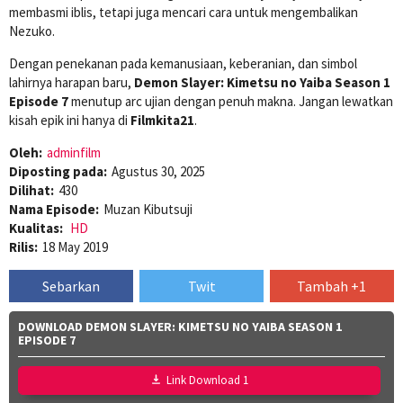
membasmi iblis, tetapi juga mencari cara untuk mengembalikan
Nezuko.
Dengan penekanan pada kemanusiaan, keberanian, dan simbol
lahirnya harapan baru,
Demon Slayer: Kimetsu no Yaiba Season 1
Episode 7
menutup arc ujian dengan penuh makna. Jangan lewatkan
kisah epik ini hanya di
Filmkita21
.
Oleh:
adminfilm
Diposting pada:
Agustus 30, 2025
Dilihat:
430
Nama Episode:
Muzan Kibutsuji
Kualitas:
HD
Rilis:
18 May 2019
Sebarkan
Twit
Tambah +1
DOWNLOAD DEMON SLAYER: KIMETSU NO YAIBA SEASON 1
EPISODE 7
Link Download 1