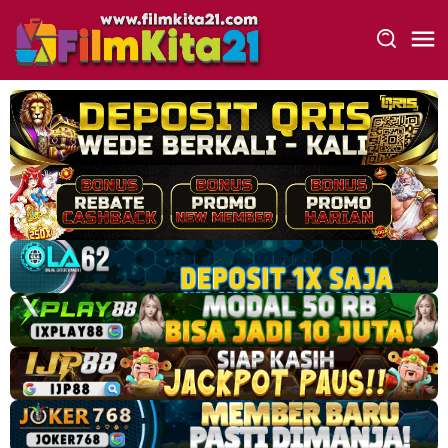
Loncat
ke
konten