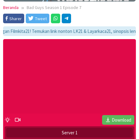
Beranda
Bad Guys Season 1 Episode 7
Sharer
Tweet
Filmkita21! Temukan link nonton LK21 & Layarkaca21, sinopsis lengkap, 
Download
Server 1