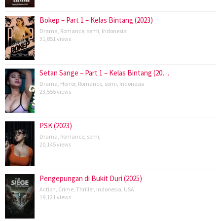
Bokep – Part 1 – Kelas Bintang (2023)
Drama
,
Romance
,
semi
,
Indonesia
31,851 views
Setan Sange – Part 1 – Kelas Bintang (20…
Drama
,
Horror
,
Romance
,
semi
,
Indonesia
23,555 views
PSK (2023)
Drama
,
Romance
,
semi
,
20,145 views
Pengepungan di Bukit Duri (2025)
Action
,
Crime
,
Thriller
,
Indonesia
,
USA
19,121 views