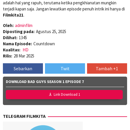
adalah hal yang rapuh, terutama ketika pengkhianatan mungkin
terjadi kapan saja. Jangan lewatkan episode penuh intrik ini hanya di
Filmkita21
.
Oleh:
adminfilm
Diposting pada:
Agustus 25, 2025
Dilihat:
1345
Nama Episode:
Countdown
Kualitas:
HD
Rilis:
28 Mar 2025
Sebarkan
Twit
Tambah +1
DOWNLOAD BAD GUYS SEASON 1 EPISODE 7
Link Download 1
TELEGRAM FILMKITA