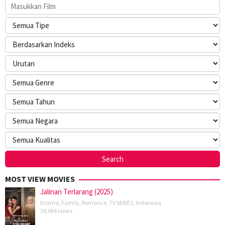
MOST VIEW MOVIES
Jalinan Terlarang (2025)
Drama
,
Family
,
Romance
,
TV SERIES
,
Indonesia
38,964 views