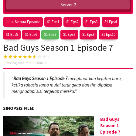
Server 2
Lihat Semua Episode
S1 Eps1
S1 Eps2
S1 Eps3
S1 Eps4
S1 Eps5
S1 Eps6
S1 Eps7
S1 Eps8
S1 Eps9
S1 Eps10
Bad Guys Season 1 Episode 7
10
voting, rata-rata
7.0
dari 10
“
Bad Guys Season 1 Episode 7
menghadirkan kejutan baru,
ketika rahasia lama mulai terungkap dan tim dipaksa
menghadapi sisi tergelap mereka.”
SINOPSIS FILM:
Bad Guys
Season 1
Episode 7