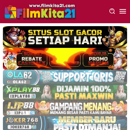
Loncat
ke
konten