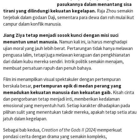
pasukannya dalam menantang sisa
tirani yang dilindungi kekuatan kegelapan.
Raja Zhou semakin
terjebak dalam godaan Daji, sementara para dewa dan roh mulai ikut
campur dalam konflik manusia.
Jiang Ziya tetap menjadi sosok kunci dengan misi suci
menuntun umat manusia.
Namun kali ini, ia harus menghadapi
ujian moral yang jauh lebih berat. Pertarungan tidak hanya melawan
penguasa lalim, tetapi juga melawan keraguan dan pengkhianatan
dari dalam kubu mereka sendiri. Intrik politik semakin menajam,
membuat persatuan rapuh dan penuh bahaya.
Film ini menampilkan visual spektakuler dengan pertempuran
berskala besar,
pertempuran epik di medan perang yang
memadukan kekuatan manusia dan kekuatan gaib.
Kisah cinta
dan pengorbanan tetap menjadi inti, memberikan kedalaman
emosional yang menyentuh hati. Setiap karakter dihadapkan pada
pilihan sulit yang menentukan takdir mereka, apakah tetap setia atau
jatuh dalam kegelapan.
Sebagai bab kedua,
Creation of the Gods II (2024)
memperkuat
pondasi cerita dengan drama yang semakin kompleks,