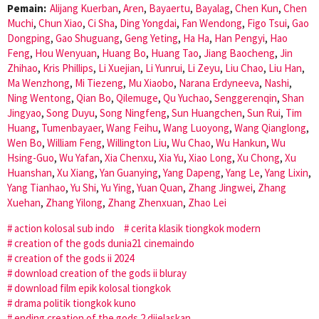
Pemain:
Alijang Kuerban
,
Aren
,
Bayaertu
,
Bayalag
,
Chen Kun
,
Chen
Muchi
,
Chun Xiao
,
Ci Sha
,
Ding Yongdai
,
Fan Wendong
,
Figo Tsui
,
Gao
Dongping
,
Gao Shuguang
,
Geng Yeting
,
Ha Ha
,
Han Pengyi
,
Hao
Feng
,
Hou Wenyuan
,
Huang Bo
,
Huang Tao
,
Jiang Baocheng
,
Jin
Zhihao
,
Kris Phillips
,
Li Xuejian
,
Li Yunrui
,
Li Zeyu
,
Liu Chao
,
Liu Han
,
Ma Wenzhong
,
Mi Tiezeng
,
Mu Xiaobo
,
Narana Erdyneeva
,
Nashi
,
Ning Wentong
,
Qian Bo
,
Qilemuge
,
Qu Yuchao
,
Senggerenqin
,
Shan
Jingyao
,
Song Duyu
,
Song Ningfeng
,
Sun Huangchen
,
Sun Rui
,
Tim
Huang
,
Tumenbayaer
,
Wang Feihu
,
Wang Luoyong
,
Wang Qianglong
,
Wen Bo
,
William Feng
,
Willington Liu
,
Wu Chao
,
Wu Hankun
,
Wu
Hsing-Guo
,
Wu Yafan
,
Xia Chenxu
,
Xia Yu
,
Xiao Long
,
Xu Chong
,
Xu
Huanshan
,
Xu Xiang
,
Yan Guanying
,
Yang Dapeng
,
Yang Le
,
Yang Lixin
,
Yang Tianhao
,
Yu Shi
,
Yu Ying
,
Yuan Quan
,
Zhang Jingwei
,
Zhang
Xuehan
,
Zhang Yilong
,
Zhang Zhenxuan
,
Zhao Lei
action kolosal sub indo
cerita klasik tiongkok modern
creation of the gods dunia21 cinemaindo
creation of the gods ii 2024
download creation of the gods ii bluray
download film epik kolosal tiongkok
drama politik tiongkok kuno
ending creation of the gods 2 dijelaskan