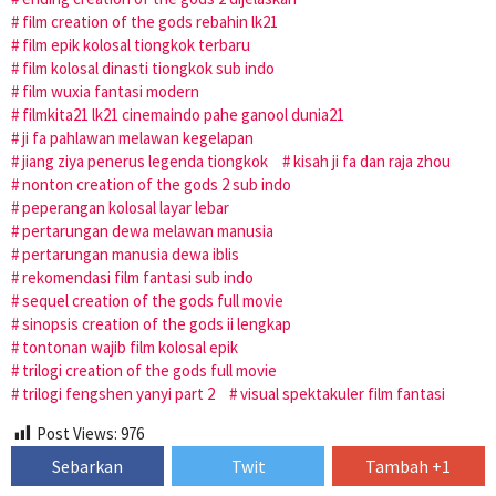
film creation of the gods rebahin lk21
film epik kolosal tiongkok terbaru
film kolosal dinasti tiongkok sub indo
film wuxia fantasi modern
filmkita21 lk21 cinemaindo pahe ganool dunia21
ji fa pahlawan melawan kegelapan
jiang ziya penerus legenda tiongkok
kisah ji fa dan raja zhou
nonton creation of the gods 2 sub indo
peperangan kolosal layar lebar
pertarungan dewa melawan manusia
pertarungan manusia dewa iblis
rekomendasi film fantasi sub indo
sequel creation of the gods full movie
sinopsis creation of the gods ii lengkap
tontonan wajib film kolosal epik
trilogi creation of the gods full movie
trilogi fengshen yanyi part 2
visual spektakuler film fantasi
Post Views:
976
Sebarkan
Twit
Tambah +1