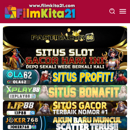
Loncat
ke
konten