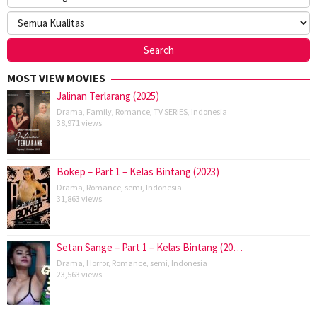
MOST VIEW MOVIES
Jalinan Terlarang (2025)
Drama
,
Family
,
Romance
,
TV SERIES
,
Indonesia
38,971 views
Bokep – Part 1 – Kelas Bintang (2023)
Drama
,
Romance
,
semi
,
Indonesia
31,863 views
Setan Sange – Part 1 – Kelas Bintang (20…
Drama
,
Horror
,
Romance
,
semi
,
Indonesia
23,563 views