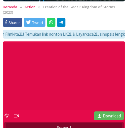
Beranda
Action
Creation of the Gods I: Kingdom of Storms
(2023)
Sharer
Tweet
kita21! Temukan link nonton LK21 & Layarkaca21, sinopsis lengkap, dan 
Download
Server 1