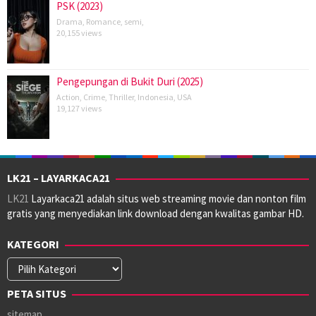
PSK (2023)
Drama
,
Romance
,
semi
,
20,155 views
Pengepungan di Bukit Duri (2025)
Action
,
Crime
,
Thriller
,
Indonesia
,
USA
19,127 views
LK21 – LAYARKACA21
LK21
Layarkaca21 adalah situs web streaming movie dan nonton film
gratis yang menyediakan link download dengan kwalitas gambar HD.
KATEGORI
Kategori
PETA SITUS
sitemap