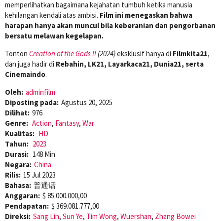
memperlihatkan bagaimana kejahatan tumbuh ketika manusia
kehilangan kendali atas ambisi.
Film ini menegaskan bahwa
harapan hanya akan muncul bila keberanian dan pengorbanan
bersatu melawan kegelapan.
Tonton
Creation of the Gods II
(2024)
eksklusif hanya di
Filmkita21
,
dan juga hadir di
Rebahin, LK21, Layarkaca21, Dunia21, serta
Cinemaindo
.
Oleh:
adminfilm
Diposting pada:
Agustus 20, 2025
Dilihat:
976
Genre:
Action
,
Fantasy
,
War
Kualitas:
HD
Tahun:
2023
Durasi:
148 Min
Negara:
China
Rilis:
15 Jul 2023
Bahasa:
普通话
Anggaran:
$ 85.000.000,00
Pendapatan:
$ 369.081.777,00
Direksi:
Sang Lin
,
Sun Ye
,
Tim Wong
,
Wuershan
,
Zhang Bowei