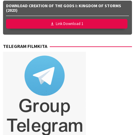
Mutia
DOWNLOAD CREATION OF THE GODS I: KINGDOM OF STORMS
Effendi
,
(2023)
Nurul
Ravika
Link Download 1
TELEGRAM FILMKITA