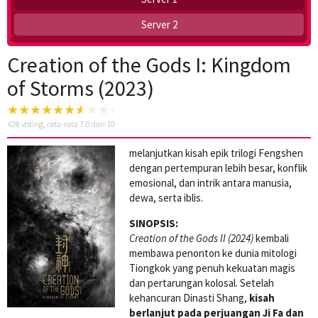
Server 2
Creation of the Gods I: Kingdom
of Storms (2023)
428
voting, rata-rata
7.0
dari 10
melanjutkan kisah epik trilogi Fengshen
dengan pertempuran lebih besar, konflik
emosional, dan intrik antara manusia,
dewa, serta iblis.
SINOPSIS:
Creation of the Gods II (2024)
kembali
membawa penonton ke dunia mitologi
Tiongkok yang penuh kekuatan magis
dan pertarungan kolosal. Setelah
kehancuran Dinasti Shang,
kisah
berlanjut pada perjuangan Ji Fa dan