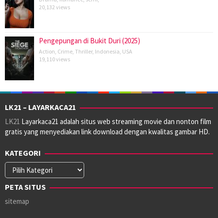
20,132 views
Pengepungan di Bukit Duri (2025)
Action
,
Crime
,
Thriller
,
Indonesia
,
USA
19,110 views
LK21 – LAYARKACA21
LK21
Layarkaca21 adalah situs web streaming movie dan nonton film
gratis yang menyediakan link download dengan kwalitas gambar HD.
KATEGORI
Kategori
PETA SITUS
sitemap