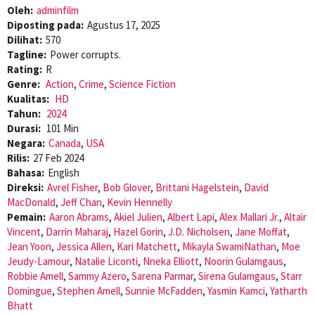
Oleh:
adminfilm
Diposting pada:
Agustus 17, 2025
Dilihat:
570
Tagline:
Power corrupts.
Rating:
R
Genre:
Action
,
Crime
,
Science Fiction
Kualitas:
HD
Tahun:
2024
Durasi:
101 Min
Negara:
Canada
,
USA
Rilis:
27 Feb 2024
Bahasa:
English
Direksi:
Avrel Fisher
,
Bob Glover
,
Brittani Hagelstein
,
David
MacDonald
,
Jeff Chan
,
Kevin Hennelly
Pemain:
Aaron Abrams
,
Akiel Julien
,
Albert Lapi
,
Alex Mallari Jr.
,
Altair
Vincent
,
Darrin Maharaj
,
Hazel Gorin
,
J.D. Nicholsen
,
Jane Moffat
,
Jean Yoon
,
Jessica Allen
,
Kari Matchett
,
Mikayla SwamiNathan
,
Moe
Jeudy-Lamour
,
Natalie Liconti
,
Nneka Elliott
,
Noorin Gulamgaus
,
Robbie Amell
,
Sammy Azero
,
Sarena Parmar
,
Sirena Gulamgaus
,
Starr
Domingue
,
Stephen Amell
,
Sunnie McFadden
,
Yasmin Kamci
,
Yatharth
Bhatt