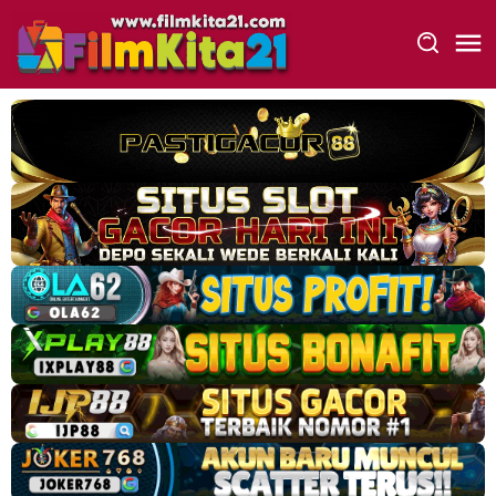
Loncat
ke
konten