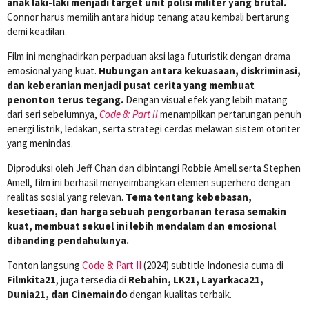
anak laki-laki menjadi target unit polisi militer yang brutal.
Connor harus memilih antara hidup tenang atau kembali bertarung
demi keadilan.
Film ini menghadirkan perpaduan aksi laga futuristik dengan drama
emosional yang kuat.
Hubungan antara kekuasaan, diskriminasi,
dan keberanian menjadi pusat cerita yang membuat
penonton terus tegang.
Dengan visual efek yang lebih matang
dari seri sebelumnya,
Code 8: Part II
menampilkan pertarungan penuh
energi listrik, ledakan, serta strategi cerdas melawan sistem otoriter
yang menindas.
Diproduksi oleh Jeff Chan dan dibintangi Robbie Amell serta Stephen
Amell, film ini berhasil menyeimbangkan elemen superhero dengan
realitas sosial yang relevan.
Tema tentang kebebasan,
kesetiaan, dan harga sebuah pengorbanan terasa semakin
kuat, membuat sekuel ini lebih mendalam dan emosional
dibanding pendahulunya.
Tonton langsung
Code 8: Part II
(2024) subtitle Indonesia cuma di
Filmkita21
, juga tersedia di
Rebahin, LK21, Layarkaca21,
Dunia21, dan Cinemaindo
dengan kualitas terbaik.