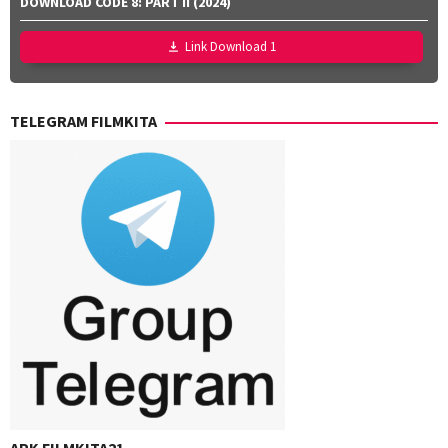
DOWNLOAD CODE 8: PART II (2024)
Williams
,
Jan
Link Download 1
Zalar
,
John
Sorapure
,
TELEGRAM FILMKITA
Phil
Lord
,
Sheila
Waldron
APK FILMKITA21