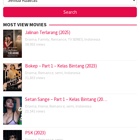
MOST VIEW MOVIES
Jalinan Terlarang (2025)
Drama
,
Family
,
Romance
,
TV SERIES
,
Indonesia
38,953 views
Bokep – Part 1 – Kelas Bintang (2023)
Drama
,
Romance
,
semi
,
Indonesia
31,833 views
Setan Sange – Part 1 – Kelas Bintang (20…
Drama
,
Horror
,
Romance
,
semi
,
Indonesia
23,541 views
PSK (2023)
Drama
,
Romance
,
semi
,