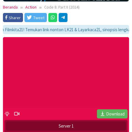
Beranda
Action
Code 8: Part II (2024)
Sharer
Tweet
kita21! Temukan link nonton LK21 & Layarkaca21, sinopsis lengkap, dan 
Download
Server 1