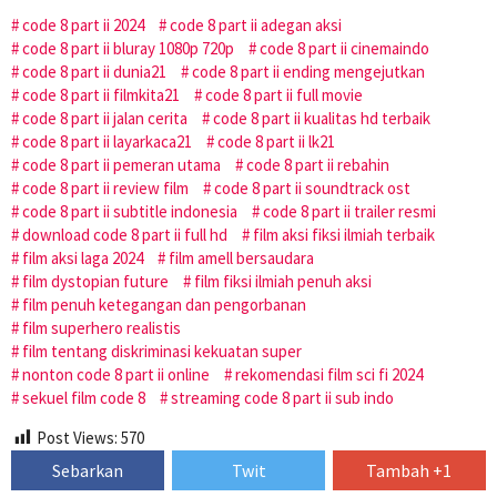
code 8 part ii 2024
code 8 part ii adegan aksi
code 8 part ii bluray 1080p 720p
code 8 part ii cinemaindo
code 8 part ii dunia21
code 8 part ii ending mengejutkan
code 8 part ii filmkita21
code 8 part ii full movie
code 8 part ii jalan cerita
code 8 part ii kualitas hd terbaik
code 8 part ii layarkaca21
code 8 part ii lk21
code 8 part ii pemeran utama
code 8 part ii rebahin
code 8 part ii review film
code 8 part ii soundtrack ost
code 8 part ii subtitle indonesia
code 8 part ii trailer resmi
download code 8 part ii full hd
film aksi fiksi ilmiah terbaik
film aksi laga 2024
film amell bersaudara
film dystopian future
film fiksi ilmiah penuh aksi
film penuh ketegangan dan pengorbanan
film superhero realistis
film tentang diskriminasi kekuatan super
nonton code 8 part ii online
rekomendasi film sci fi 2024
sekuel film code 8
streaming code 8 part ii sub indo
Post Views:
570
Sebarkan
Twit
Tambah +1