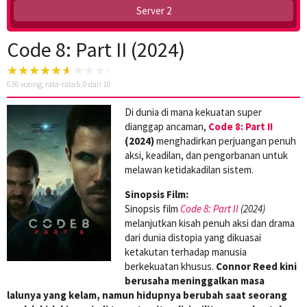
Server 2
Code 8: Part II (2024)
636
voting, rata-rata
6.0
dari 10
Di dunia di mana kekuatan super
dianggap ancaman,
Code 8: Part II
(2024)
menghadirkan perjuangan penuh
aksi, keadilan, dan pengorbanan untuk
melawan ketidakadilan sistem.
Sinopsis Film:
Sinopsis film
Code 8: Part II
(2024)
melanjutkan kisah penuh aksi dan drama
dari dunia distopia yang dikuasai
ketakutan terhadap manusia
berkekuatan khusus.
Connor Reed kini
berusaha meninggalkan masa
lalunya yang kelam, namun hidupnya berubah saat seorang