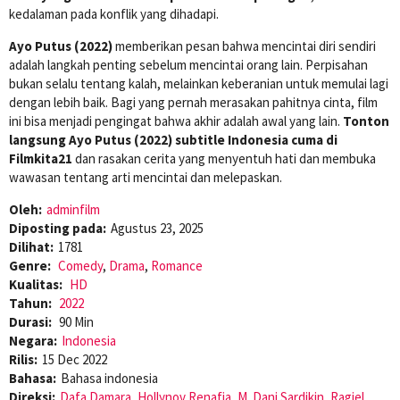
kedalaman pada konflik yang dihadapi.
Ayo Putus (2022)
memberikan pesan bahwa mencintai diri sendiri
adalah langkah penting sebelum mencintai orang lain. Perpisahan
bukan selalu tentang kalah, melainkan keberanian untuk memulai lagi
dengan lebih baik. Bagi yang pernah merasakan pahitnya cinta, film
ini bisa menjadi pengingat bahwa akhir adalah awal yang lain.
Tonton
langsung Ayo Putus (2022) subtitle Indonesia cuma di
Filmkita21
dan rasakan cerita yang menyentuh hati dan membuka
wawasan tentang arti mencintai dan melepaskan.
Oleh:
adminfilm
Diposting pada:
Agustus 23, 2025
Dilihat:
1781
Genre:
Comedy
,
Drama
,
Romance
Kualitas:
HD
Tahun:
2022
Durasi:
90 Min
Negara:
Indonesia
Rilis:
15 Dec 2022
Bahasa:
Bahasa indonesia
Direksi:
Dafa Damara
,
Hollynov Renafia
,
M. Dani Sardikin
,
Ragiel