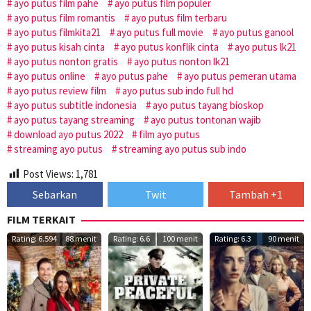
ayo putus film pahe
ayo putus film populer
ayo putus film romantis
ayo putus film terbaru
ayo putus filmkita21
ayo putus full movie
ayo putus ganool
ayo putus kisah cinta
ayo putus konflik cinta
ayo putus lk21
ayo putus nonton gratis
ayo putus nonton lk21
ayo putus online
ayo putus pahe
ayo putus pemeran utama
ayo putus review film
ayo putus sub indo full hd
ayo putus subtitle indonesia
ayo putus tayang bioskop
ayo putus tayang streaming
ayo putus tontonan wajib
download ayo putus 2022
film ayo putus
streaming ayo putus
streaming ayo putus sub indo
Post Views:
1,781
Sebarkan
Twit
Tambah +1
FILM TERKAIT
Rating: 6.594
88 menit
Rating: 6.6
100 menit
Rating: 6.3
90 menit