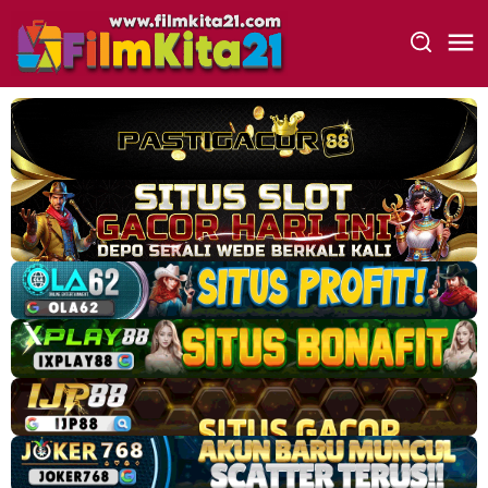
Loncat
ke
konten