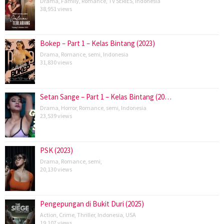
Drama
,
Family
,
Romance
,
TV SERIES
,
Indonesia
38,951 views
Bokep – Part 1 – Kelas Bintang (2023)
Drama
,
Romance
,
semi
,
Indonesia
31,830 views
Setan Sange – Part 1 – Kelas Bintang (20…
Drama
,
Horror
,
Romance
,
semi
,
Indonesia
23,539 views
PSK (2023)
Drama
,
Romance
,
semi
,
20,130 views
Pengepungan di Bukit Duri (2025)
Action
,
Crime
,
Thriller
,
Indonesia
,
USA
19,107 views