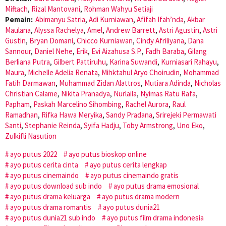
Miftach
,
Rizal Mantovani
,
Rohman Wahyu Setiaji
Pemain:
Abimanyu Satria
,
Adi Kurniawan
,
Afifah Ifah’nda
,
Akbar
Maulana
,
Alyssa Rachelya
,
Amel
,
Andrew Barrett
,
Astri Agustin
,
Astri
Gustin
,
Bryan Domani
,
Chicco Kurniawan
,
Cindy Afriliyana
,
Dana
Sannour
,
Daniel Nehe
,
Erik
,
Evi Aizahusa S.P.
,
Fadh Baraba
,
Gilang
Berliana Putra
,
Gilbert Pattiruhu
,
Karina Suwandi
,
Kurniasari Rahayu
,
Maura
,
Michelle Adelia Renata
,
Mihktahul Aryo Choirudin
,
Mohammad
Fatih Darmawan
,
Muhammad Zidan Alattros
,
Mutiara Adinda
,
Nicholas
Christian Calame
,
Nikita Pranadya
,
Nurlaila
,
Nyimas Ratu Rafa
,
Papham
,
Paskah Marcelino Sihombing
,
Rachel Aurora
,
Raul
Ramadhan
,
Rifka Hawa Meryika
,
Sandy Pradana
,
Srirejeki Permawati
Santi
,
Stephanie Reinda
,
Syifa Hadju
,
Toby Armstrong
,
Uno Eko
,
Zulkifli Nasution
ayo putus 2022
ayo putus bioskop online
ayo putus cerita cinta
ayo putus cerita lengkap
ayo putus cinemaindo
ayo putus cinemaindo gratis
ayo putus download sub indo
ayo putus drama emosional
ayo putus drama keluarga
ayo putus drama modern
ayo putus drama romantis
ayo putus dunia21
ayo putus dunia21 sub indo
ayo putus film drama indonesia