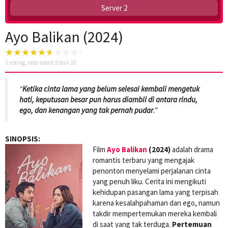
Server 2
Ayo Balikan (2024)
1
voting, rata-rata
6.0
dari 10
“
Ketika cinta lama yang belum selesai kembali mengetuk
hati, keputusan besar pun harus diambil di antara rindu,
ego, dan kenangan yang tak pernah pudar
.”
SINOPSIS:
Film
Ayo Balikan
(2024)
adalah drama
romantis terbaru yang mengajak
penonton menyelami perjalanan cinta
yang penuh liku. Cerita ini mengikuti
kehidupan pasangan lama yang terpisah
karena kesalahpahaman dan ego, namun
takdir mempertemukan mereka kembali
di saat yang tak terduga.
Pertemuan