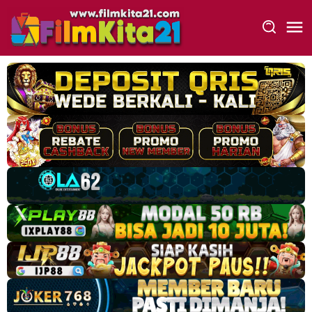
Loncat
ke
konten