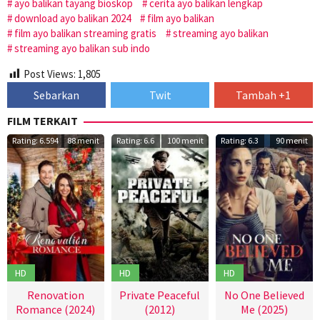
ayo balikan tayang bioskop
cerita ayo balikan lengkap
download ayo balikan 2024
film ayo balikan
film ayo balikan streaming gratis
streaming ayo balikan
streaming ayo balikan sub indo
Post Views:
1,805
Sebarkan
Twit
Tambah +1
FILM TERKAIT
Rating: 6.594
88 menit
Rating: 6.6
100 menit
Rating: 6.3
90 menit
HD
HD
HD
Renovation
Private Peaceful
No One Believed
Romance (2024)
(2012)
Me (2025)