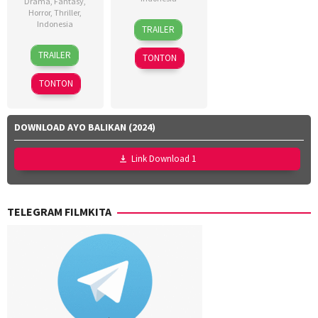
Drama
,
Fantasy
,
Horror
,
Thriller
,
18
Dinna
Indonesia
TRAILER
Mar
Jasanti
,
18
Azhar
2026
Fachru
TRAILER
TONTON
Mar
Kinoi
Rizza
2026
Lubis
,
Aulia
,
TONTON
Hollynov
Rafi
Renafia
,
Farras
Mutia
Zaky
,
DOWNLOAD AYO BALIKAN (2024)
Effendi
,
Utari
Nurul
Nofita
Link Download 1
Ravika
TELEGRAM FILMKITA