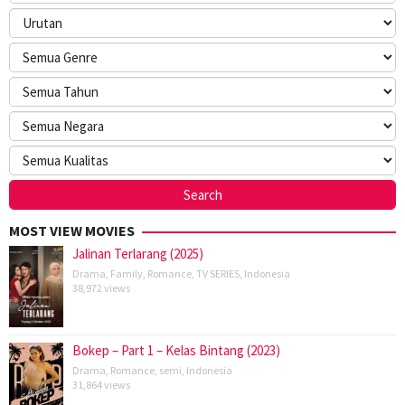
MOST VIEW MOVIES
Jalinan Terlarang (2025)
Drama
,
Family
,
Romance
,
TV SERIES
,
Indonesia
38,972 views
Bokep – Part 1 – Kelas Bintang (2023)
Drama
,
Romance
,
semi
,
Indonesia
31,864 views