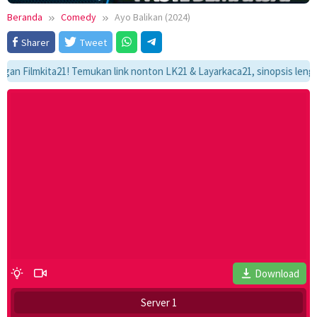
Beranda
Comedy
Ayo Balikan (2024)
Sharer
Tweet
ilmkita21! Temukan link nonton LK21 & Layarkaca21, sinopsis lengkap, da
Download
Server 1