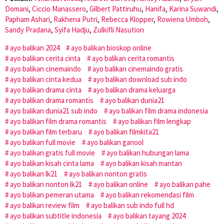
Domani
,
Ciccio Manassero
,
Gilbert Pattiruhu
,
Hanifa
,
Karina Suwandi
,
Papham Ashari
,
Rakhena Putri
,
Rebecca Klopper
,
Rowiena Umboh
,
Sandy Pradana
,
Syifa Hadju
,
Zulkifli Nasution
ayo balikan 2024
ayo balikan bioskop online
ayo balikan cerita cinta
ayo balikan cerita romantis
ayo balikan cinemaindo
ayo balikan cinemaindo gratis
ayo balikan cinta kedua
ayo balikan download sub indo
ayo balikan drama cinta
ayo balikan drama keluarga
ayo balikan drama romantis
ayo balikan dunia21
ayo balikan dunia21 sub indo
ayo balikan film drama indonesia
ayo balikan film drama romantis
ayo balikan film lengkap
ayo balikan film terbaru
ayo balikan filmkita21
ayo balikan full movie
ayo balikan ganool
ayo balikan gratis full movie
ayo balikan hubungan lama
ayo balikan kisah cinta lama
ayo balikan kisah mantan
ayo balikan lk21
ayo balikan nonton gratis
ayo balikan nonton lk21
ayo balikan online
ayo balikan pahe
ayo balikan pemeran utama
ayo balikan rekomendasi film
ayo balikan review film
ayo balikan sub indo full hd
ayo balikan subtitle indonesia
ayo balikan tayang 2024