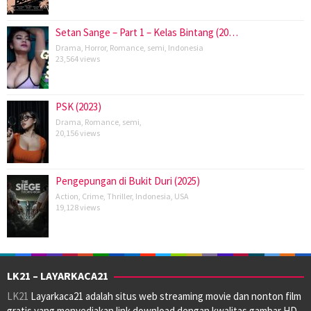
Setan Sange – Part 1 – Kelas Bintang (20…
Drama
,
Horror
,
Romance
,
semi
,
Indonesia
23,564 views
PSK (2023)
Drama
,
Romance
,
semi
,
20,156 views
Pengepungan di Bukit Duri (2025)
Action
,
Crime
,
Thriller
,
Indonesia
,
USA
19,128 views
LK21 – LAYARKACA21
LK21
Layarkaca21 adalah situs web streaming movie dan nonton film
gratis yang menyediakan link download dengan kwalitas gambar HD.