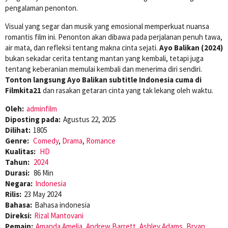
pengalaman penonton.
Visual yang segar dan musik yang emosional memperkuat nuansa
romantis film ini. Penonton akan dibawa pada perjalanan penuh tawa,
air mata, dan refleksi tentang makna cinta sejati.
Ayo Balikan (2024)
bukan sekadar cerita tentang mantan yang kembali, tetapi juga
tentang keberanian memulai kembali dan menerima diri sendiri.
Tonton langsung Ayo Balikan subtitle Indonesia cuma di
Filmkita21
dan rasakan getaran cinta yang tak lekang oleh waktu.
Oleh:
adminfilm
Diposting pada:
Agustus 22, 2025
Dilihat:
1805
Genre:
Comedy
,
Drama
,
Romance
Kualitas:
HD
Tahun:
2024
Durasi:
86 Min
Negara:
Indonesia
Rilis:
23 May 2024
Bahasa:
Bahasa indonesia
Direksi:
Rizal Mantovani
Pemain:
Amanda Amelia
,
Andrew Barrett
,
Ashley Adams
,
Bryan