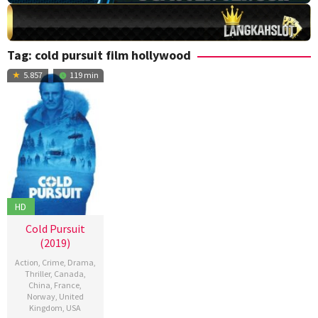
Tag:
cold pursuit film hollywood
5.857
119 min
HD
Cold Pursuit
(2019)
Action
,
Crime
,
Drama
,
Thriller
,
Canada
,
China
,
France
,
Norway
,
United
Kingdom
,
USA