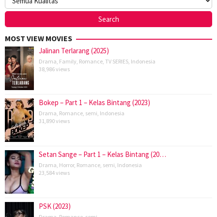
MOST VIEW MOVIES
Jalinan Terlarang (2025)
Drama
,
Family
,
Romance
,
TV SERIES
,
Indonesia
38,986 views
Bokep – Part 1 – Kelas Bintang (2023)
Drama
,
Romance
,
semi
,
Indonesia
31,890 views
Setan Sange – Part 1 – Kelas Bintang (20…
Drama
,
Horror
,
Romance
,
semi
,
Indonesia
23,584 views
PSK (2023)
Drama
,
Romance
,
semi
,