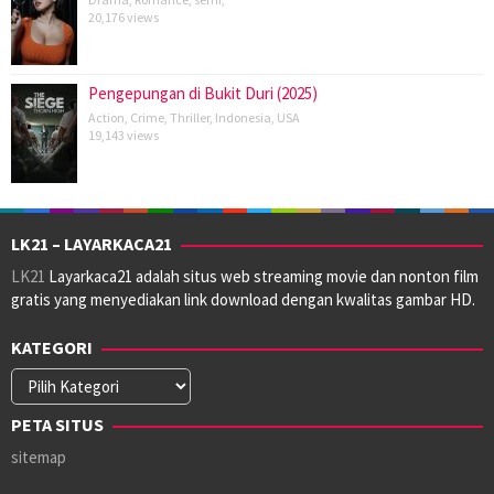
20,176 views
Pengepungan di Bukit Duri (2025)
Action
,
Crime
,
Thriller
,
Indonesia
,
USA
19,143 views
LK21 – LAYARKACA21
LK21
Layarkaca21 adalah situs web streaming movie dan nonton film
gratis yang menyediakan link download dengan kwalitas gambar HD.
KATEGORI
Kategori
PETA SITUS
sitemap