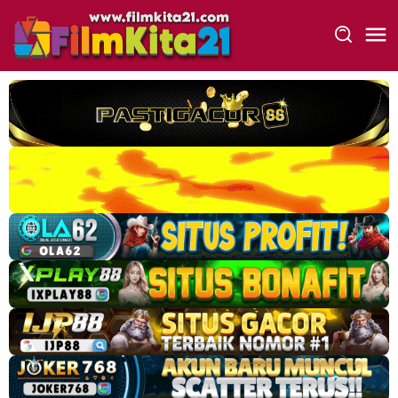
Loncat
ke
konten